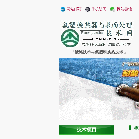
网站邮箱
手机访问
网站微信
『
镀铬技术
与
氟塑料换热技术
』
玻
技术项目