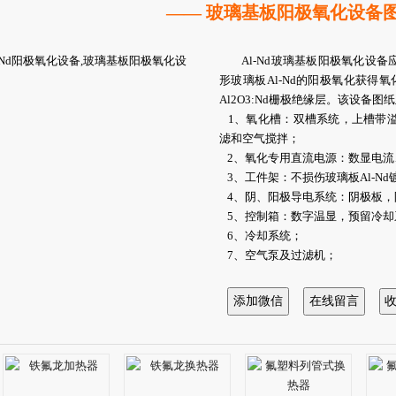
—— 玻璃基板阳极氧化设备图
Al-Nd玻璃基板阳极氧化设备应
形玻璃板Al-Nd的阳极氧化获得氧
Al2O3:Nd栅极绝缘层。该设备
1、氧化槽：双槽系统，上槽带
滤和空气搅拌；
2、氧化专用直流电源：数显电流
3、工件架：不损伤玻璃板Al-N
4、阴、阳极导电系统：阴极板，
5、控制箱：数字温显，预留冷却
6、冷却系统；
7、空气泵及过滤机；
8、水洗槽：流动水进口、溢流出
9、配套设施。