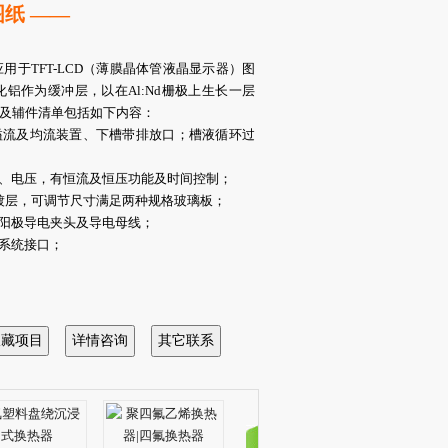
纸 ——
用于TFT-LCD（薄膜晶体管液晶显示器）图
化铝作为缓冲层，以在Al:Nd栅极上生长一层
图纸及辅件清单包括如下内容：
溢流及均流装置、下槽带排放口；槽液循环过
、电压，有恒流及恒压功能及时间控制；
d镀层，可调节尺寸满足两种规格玻璃板；
阳极导电夹头及导电母线；
系统接口；
水口及排放口；