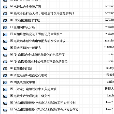
sccdmr
求锌钴合金电镀厂家
sccdmr
跪求各位行业大佬，镀镉后可以再镀黑锌吗？
XZZ10
[求助]镀铬技术求助
weisco
金相制样及分析
weisco
金相显微镜是选正置的还是倒置的？
marvin
电镀药水创业者电镀配方研发投资建议
258487
跪求亮铜的一般配方
shin
[讨论]铝合金材质硬质氧化的电流密度
shin
[讨论]硬质氧化时如何遮挡不氧化的部位
buddy
镀硬铬的问题
宋春
请教活塞环端面松孔镀铬
difilte
陶瓷表面化学镀
拼搏人
（讨论）电镀过程中加入超声波
longle
电镀生产管理制度二级文件
hsw2
[求助]铝阳极氧化针对CASS试验工艺如何控制
hsw2
[求助]铝阳极氧化产品CASS试验不合格改如何改