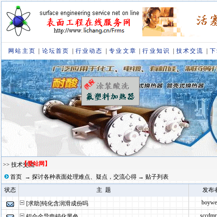
网站主页
|
论坛首页
|
行业动态
|
专业文章
|
行业知识
|
技术交流
|
下
【爱站网】
>> 技术交流
首页
→ 探讨各种表面处理难点、疑点，交流心得 → 贴子列表
状态
主 题
发布
boywe
[求助]钝化含润滑成份吗
sccdmr
铝合金导电钝化黑色