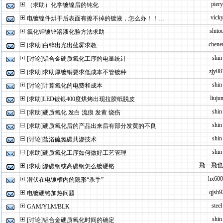
piery
（求助）化学镀镍后的钝化
vick
电镀镍件烘干后表面有擦不掉的镀液，怎么办！！…
shito
氯化钾镀锌溶液化验方法求助
chene
[求助]白锌出光出蓝雾求教
shin
[讨论]铝合金硬质氧化工序的电量统计
zjy08
[求助]求助厚镀铜要求低成本不管镀种
shin
[讨论]计算氧化的电费和成本
liuju
[求助]LED镀银400度烘烤出现拉胶纸脱皮
shin
[求助]硬质氧化 发白 流痕 发黄 烧伤
shin
[求助]硬质氧化后的产品出来后有部分发黄的不良
shin
[讨论]盐浴硫氮碳共渗技术
shin
[求助]硬质氧化工序如何做好工艺管理
飛一飛也
[求助]渗碳钢或高碳钢怎么镀硬铬
hx600
潜伏在电镀槽内的隐形“杀手”
qjsh9
电镀硬铬加热问题
steel
GAM/YLM/BLK
shin
[讨论]铝合金硬质氧化时间的确定