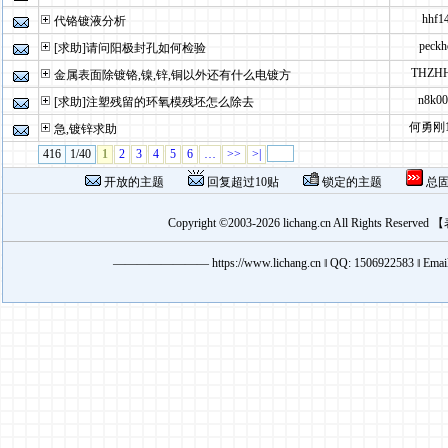
hhf1
代铬镀液分析
peckh
[求助]请问阳极封孔如何检验
THZH
金属表面除镀铬,镍,锌,铜以外还有什么电镀方
n8k00
[求助]注塑残留的环氧模残坯怎么除去
何勇刚1
急,镀锌求助
416
1/40
1
2
3
4
5
6
…
>>
>|
开放的主题
回复超过10贴
锁定的主题
总
Copyright ©2003-2026 lichang.cn All Rights Reserved 【
————————
https://www.lichang.cn
‖
QQ:
1506922583
‖ Emai