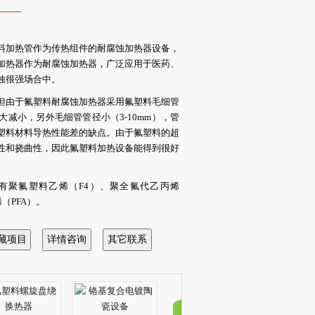
——
料加热管作为传热组件的耐腐蚀加热器设备，
加热器作为耐腐蚀加热器，广泛应用于
医药、
蚀很强场合中。
但由于
氟塑料耐腐蚀加热器
采用氟塑料
毛细管
减小，另外毛细管管径小（3-10mm），管
塑料材料导热性能差的缺点。由于氟塑料的超
性和挠曲性，因此氟塑料加热设备能得到很好
有聚氟塑料乙烯（F4）、聚全氟代乙丙烯
烯（PFA）。
热、热水加热或导热油加热。
公司技术人员需根据客户的使用场合、物料特
数等要求确定加热器的尺寸、毛细管数量、毛
型状等
式加热器和氟塑料管壳式加热器，沉浸式是浸