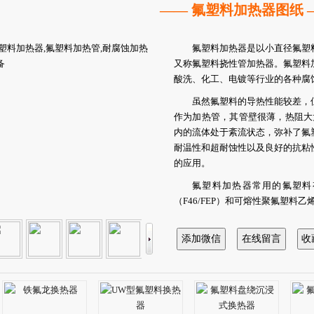
—— 氟塑料加热器图纸 
氟塑料加热器是以小直径氟塑
又称氟塑料挠性管加热器。氟塑料
酸洗、
化工、电镀等行业的各种腐
虽然氟塑料的导热性能较差，
作为
加热管，其管壁很薄，热阻大大
内的流体处于紊流状态，弥补了氟
耐温性和超耐蚀性以及良好的抗粘
的应用。
氟塑料加热器常用的氟塑料
（F46/FEP）和可熔性聚氟塑料乙
氟塑料加热设备可用于蒸汽加
氟塑料加热器是定制产品。我
性、换热方式、热媒性质、技术参
细管管径、进出口径以及加热器的
氟塑料加热器包括氟塑料沉浸