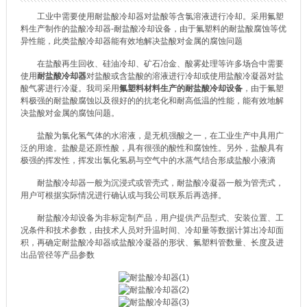
工业中需要使用耐盐酸冷却器对盐酸等含氯溶液进行冷却。采用氟塑
料生产制作的盐酸冷却器-耐盐酸冷却设备，由于氟塑料的耐盐酸腐蚀等优
异性能，此类盐酸冷却器能有效地解决盐酸对金属的腐蚀问题
在盐酸再生回收、硅油冷却、矿石冶金、酸雾处理等许多场合中需要
使用
耐盐酸冷却器
对盐酸或含盐酸的溶液进行冷却或使用盐酸冷凝器对盐
酸气雾进行冷凝。我司采用
氟塑料材料生产的耐盐酸冷却设备
，由于氟塑
料极强的耐盐酸腐蚀以及很好的的抗老化和耐高低温的性能，能有效地解
决盐酸对金属的腐蚀问题。
盐酸为氯化氢气体的水溶液，是无机强酸之一，在工业生产中具用广
泛的用途。盐酸是还原性酸，具有很强的酸性和腐蚀性。另外，盐酸具有
极强的挥发性，挥发出氯化氢易与空气中的水蒸气结合形成盐酸小液滴
耐盐酸冷却器一般为沉浸式或管壳式，耐盐酸冷凝器一般为管壳式，
用户可根据实际情况进行确认或与我公司联系后再选择。
耐盐酸冷却设备为非标定制产品，用户提供产品型式、安装位置、工
况条件和技术参数，由技术人员对升温时间、冷却量等数据计算出冷却面
积，再确定耐盐酸冷却器或盐酸冷凝器的形状、氟塑料管数量、长度及进
出品管径等产品参数