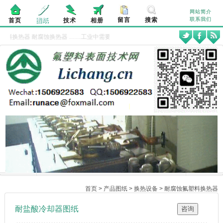
网站简介
留言
搜索
联系我们
首页
图纸
技术
相册
塑料换热器
耐腐蚀换热器
……工业中需要使用耐盐酸冷却器对盐酸等含氯溶液进行冷
首页
>
产品图纸
>
换热设备
>
耐腐蚀氟塑料换热器
耐盐酸冷却器图纸
咨询