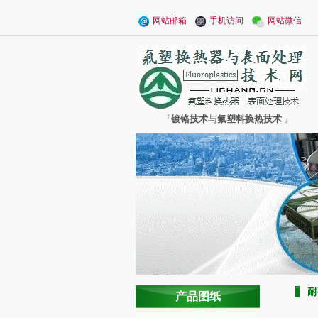
网站邮箱
手机访问
网站微信
『
镀铬技术
与
氟塑料换热技术
』
耐
产品图纸