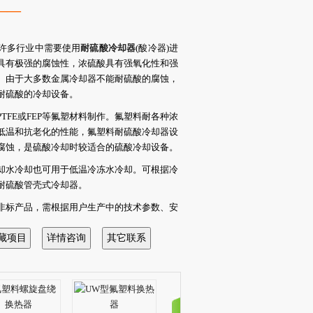
——
许多行业中需要使用
耐硫酸冷却器
(酸冷器)进
具有极强的腐蚀性，浓硫酸具有强氧化性和强
。由于大多数金属冷却器不能耐硫酸的腐蚀，
耐硫酸的冷却设备。
PTFE或FEP等氟塑材料制作。氟塑料耐各种浓
低温和抗老化的性能，氟塑料耐硫酸冷却器设
腐蚀，是硫酸冷却时较适合的硫酸冷却设备。
却水冷却也可用于低温冷冻水冷却。可根据冷
耐硫酸管壳式冷却器。
非标产品，需根据用户生产中的技术参数、安
冷却等工况条件及要求，对冷却量、流量等数
定耐硫酸酸冷器的氟塑料管数量、形状、长度
耐盐酸冷却器
>>>