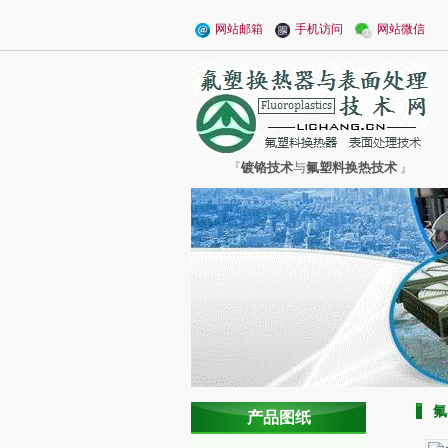
网站邮箱
手机访问
网站微信
『
镀铬技术
与
氟塑料换热技术
』
氟
产品图纸