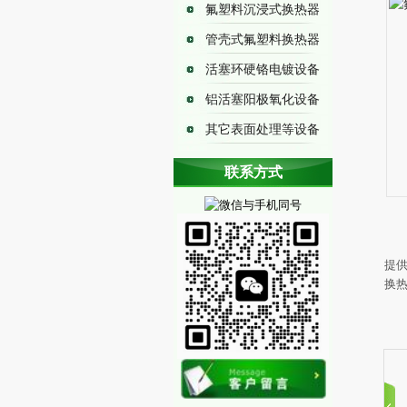
氟塑料沉浸式换热器
管壳式氟塑料换热器
活塞环硬铬电镀设备
铝活塞阳极氧化设备
其它表面处理等设备
耐腐蚀换热器
联系方式
铁氟龙换热器
铁氟龙加热器
铁氟龙冷却器
提
阳极氧化冷却器
换
铁氟龙蒸发器
铁氟龙冷凝器
钢铁酸洗加热器
金属冶炼换热器