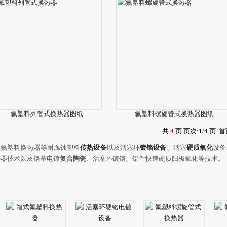
氟塑料列管式换热器图纸
氟塑料螺旋管式换热器图纸
共
4
页 页次:1/4 页
首
供氟塑料换热器等耐腐蚀塑料
传热设备
以及活塞环
镀铬设备
、活塞
硬质氧化
设备
热器技术以及铬基电镀
复合陶瓷
、活塞环镀铬、铝件快速硬质阳极氧化等技术。