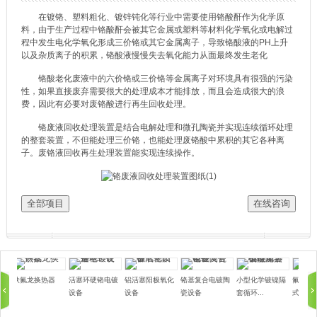
在镀铬、塑料粗化、镀锌钝化等行业中需要使用铬酸酐作为化学原
料，由于生产过程中铬酸酐会被其它金属或塑料等材料化学氧化或电解过
程中发生电化学氧化形成三价铬或其它金属离子，导致铬酸液的PH上升
以及杂质离子的积累，铬酸液慢慢失去氧化能力从面最终发生老化
铬酸老化废液中的六价铬或三价铬等金属离子对环境具有很强的污染
性，如果直接废弃需要很大的处理成本才能排放，而且会造成很大的浪
费，因此有必要对废铬酸进行再生回收处理。
铬废液回收处理装置是结合电解处理和微孔陶瓷并实现连续循环处理
的整套装置，不但能处理三价铬，也能处理废铬酸中累积的其它各种离
子。废铬液回收再生处理装置能实现连续操作。
全部项目
在线咨询
铁氟龙换热器
活塞环硬铬电镀
铝活塞阳极氧化
铬基复合电镀陶
小型化学镀镍隔
氟塑料
设备
设备
瓷设备
套循环...
式换热..