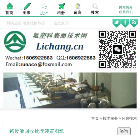
网站简介
留言
搜索
联系我们
首页
图纸
技术
相册
氟塑料换热器
耐腐蚀换热器
……铬废液回收处理装置是结合电解处理和微孔陶瓷并实
首页
>
技术服务
>
环保技术
铬废液回收处理装置图纸
咨询