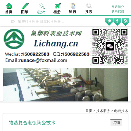
网站简介
留言
搜索
联系我们
首页
图纸
技术
相册
提供
氟塑料换热器
耐腐蚀换热器
……铬基复合电镀陶瓷是近二十年发展起来的
首页
>
技术服务
>
电镀技术
铬基复合电镀陶瓷技术
咨询