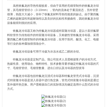
虽然铁氟龙的导热性能较差，但由于采用的毛细管制作的铁氟龙冷却
管，其毛细管管径小（3-10mm），管内的流体处于紊流状态，另外管壁
很薄，热阻大大减小，弥补了铁氟龙材料导热性能差的缺点。由于聚四氟
乙烯的超耐温性和超耐蚀性以及良好的抗粘性和挠曲性，因此铁氟龙冷却
设备能得到很好的应用。
铁氟龙冷却器又称为特氟龙冷却器或特富隆冷却器，是以小直径氟塑
料软管作为传热组件的特富隆冷却设备，又称挠性管铁氟龙冷却器。采用
聚四氟乙烯毛细管制作的特氟龙冷却器，应用于医药、酸洗、化工、电镀
等行业的各种腐蚀很强场合中。
铁氟龙冷却设备可用于冷媒为冷冻水或乙二醇的冷却。
特氟龙冷却器是定制产品。我公司技术人员需根据客户的冷却方式、
热媒性质、使用场合、物料特性、技术参数等要求确定特氟龙冷却器的尺
寸、毛细管管径、毛细管数量、进出口径以及冷却器的型状等
特氟龙冷却器包括特氟龙沉浸式冷却器和特氟龙管壳式冷却器，沉浸
式特富隆冷却器是浸入容器中进行热交换，管壳式特富隆冷却器则是通过
泵外循环热交换。用户需根据自己的实际情况先确定选用什么型式的冷却
方式。