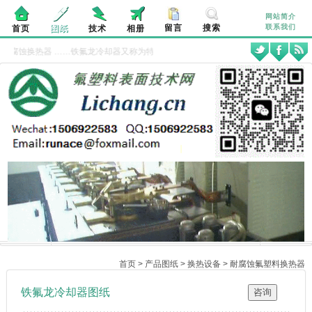
网站简介
留言
搜索
联系我们
首页
图纸
技术
相册
耐腐蚀换热器
……铁氟龙冷却器又称为特氟龙冷却器或特富隆冷却器，是以小直径氟
首页
>
产品图纸
>
换热设备
>
耐腐蚀氟塑料换热器
铁氟龙冷却器图纸
咨询