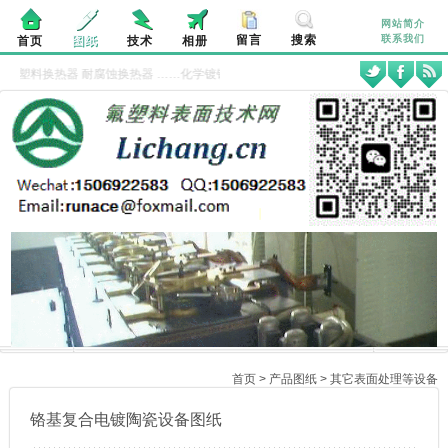
网站简介
留言
搜索
联系我们
首页
图纸
技术
相册
供
氟塑料换热器
耐腐蚀换热器
……化学镀镍设备、铬基复合镀陶瓷设备、钨丝镀铬设
首页
>
产品图纸
>
其它表面处理等设备
铬基复合电镀陶瓷设备图纸