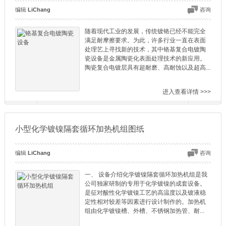
编辑
LiChang
咨询
随着现代工业的发展，传统镀铬已经不能完全
满足耐摩擦要求。为此，许多行业一直在表面
处理艺上寻找新的技术，其中铬基复合电镀陶
瓷设备是金属陶瓷化表面处理技术的新应用。
陶瓷复合电镀层具有超耐磨、高耐蚀以及超高...
进入查看详情 >>>
小型化学镀镍隔套循环加热机组图纸
编辑
LiChang
咨询
一、 设备介绍化学镀镍隔套循环加热机组是我
公司独家研制的专用于化学镀镍的成套设备。
是征对酸性化学镀镍工艺的高温度以及镀液稳
定性相对较差等因素进行设计制作的。加热机
组由化学镀镍槽、外槽、不锈钢加热管、耐...