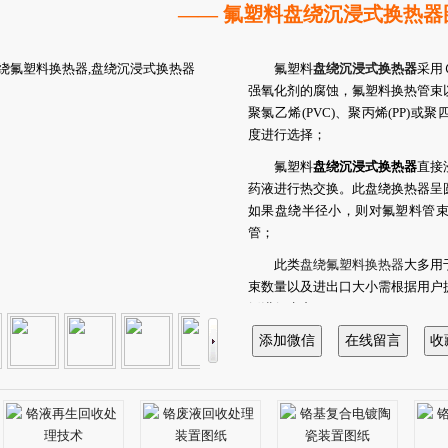
—— 氟塑料盘绕沉浸式换热器
氟塑料
盘绕沉浸式换热器
采用
强氧化剂的腐蚀，氟塑料换热管束
聚氯乙烯(PVC)、聚丙烯(PP)或
度进行选择；
氟塑料
盘绕沉浸式换热器
直接
药液进行热交换。此盘绕换热器呈
如果盘绕半径小，则对氟塑料管
管；
此类
盘绕氟塑料换热器
大多用
束数量以及进出口大小需根据用户
纸进行生产。