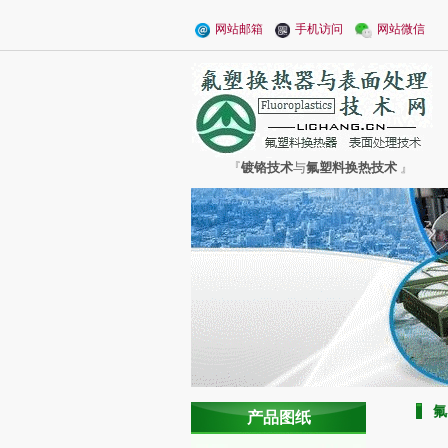
网站邮箱
手机访问
网站微信
『
镀铬技术
与
氟塑料换热技术
』
氟
产品图纸