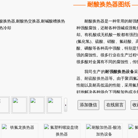
—— 耐酸换热器图纸 
耐酸换热器是一种常用的耐强
种强酸腐蚀，还耐各种强碱或强氧
却。有机酸或无机酸一般都有强烈
(氟化氢)、硫酸、硝酸、氟硅酸
酸、磷酸等各种高中强酸，特别是
强的腐蚀性。很多行业在生产过程
很多酸对金属有不同的腐蚀性，传
我司生产的
耐强酸换热设备
器
、
耐硫酸换热器
等。由于聚四氟
性能以及耐高低温的性能，采用氟
好地解决各种场合下强酸加热或冷
根据不同的热交换方式，耐酸
际需要进行选型或与我公司联系后
耐酸换热设备为非标定制产品
技术参数，我司根据安装位置、产
后再确定耐腐蚀换热设备的氟塑料