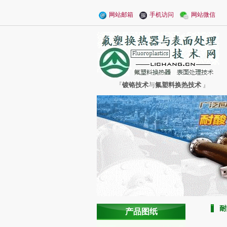
网站邮箱
手机访问
网站微信
『
镀铬技术
与
氟塑料换热技术
』
耐
产品图纸