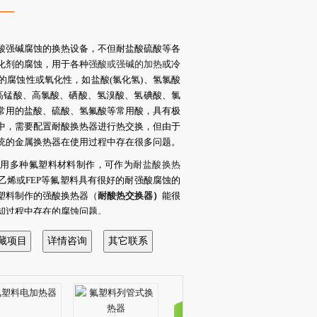
——
酸强碱腐蚀的换热设备，不但耐盐酸硫酸等各
化剂的腐蚀，用于各种
强酸或强碱的加热
或冷
的腐蚀性或氧化性，如盐酸(氯化氢)、氢氯酸
、高锰酸、高氯酸、硒酸、氢溴酸、氢碘酸、氯
常用的盐酸、硫酸、氢氟酸等常用酸，具有极
中，需要配置耐酸换热器进行热交换，但由于
统的金属换热器在使用过程中存在很多问题。
采用多种氟塑料材料制作，可作为
耐盐酸换热
乙烯或FEP等氟塑料具有很好的耐强酸腐蚀的
塑料制作的强酸换热器（
耐酸热交换器
）
能很
却过程中存在的腐蚀问题。
换热器可分为沉浸式或管壳式，用户可根据实
再确定。
，用户提供酸的类型、工作温度等工况条件和
品结构、交换热量等数据计算出换热面积，然
根数、形状、长度及进出品管径等产品参数。