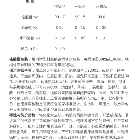
项 目
优等品
一等品
合格品
铬酸酐％≥
99．7
99．5
99.0
硫酸盐％≤
0.06
0．15
0．30
水不溶物％≤
0．02
0．05
0．10
钠(Na)％≤
0．05
-
-
铬酸酐包装
：用内衬塑料袋的铁桶密封包装，每桶净重50kg或100kg。铁
桶外应有明显的"氧化剂"和"有毒品"标志。
储运注意事项
：属二级无机氧化剂、危规编号：23001。应储存于阴凉、
通风、干燥的库房内。注意防潮、防热、避免日光直射，库温不宜超过30
°C.容器必须密封。远离热源和火种。容器避免撞击、震动、摩擦。禁止
与易燃物接触，不可与有机物 （如酒精、苯等）、易燃物 、还原剂、强
酸、双氧水等共储混运。运输时要防雨淋和烈日曝晒、防潮。装卸时要小
心轻放，防止容器撞击。工业级铬酸酐产品贮存期为1年主。贮存期满
后，使用前应检验是否仍符合国家标准要求。失火时，可用水、砂土和各
种灭火器扑救。但应防止溶液流到易燃物处。
毒性与防护措施
：铬化物对皮肤、粘膜有局部刺激作用，可造成溃疡。吸
入本品的气溶胶可造成鼻中隔软骨穿孔，使呼吸器官受到损伤，甚至造成
肺硬化。一般的毒性作用表现在肝、肾、胃肠道、心血系统的损伤。鼻粘
膜受损伤时，可先用肥皂洗净，下班时和睡前再用软膏涂敷鼻道。出现溃
疡时，应停止接触铬2个月。当溅落到皮肤上时，要立即用水冲洗15分