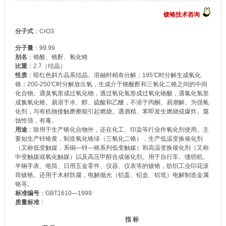
镀铬技术咨询
分子式
：
CrO3
分子量
：99.99
别名
：铬酸、铬酐、氧化铬
比重
：2.7（结晶）
性质
：暗红色斜方晶系结晶。溶融时稍有分解；195℃时分解生成氧化
铬；200-250℃时分解放出氧，生成介于铬酸酐和三氧化二铬之间的中间
化合物。遇臭氧形成过氧化物，遇过氧化氢形成过氧化铬酸，遇氯化氢形
成氯氧化铬。易溶于水、醇、硫酸和乙醚，不溶于丙酮。易潮解。为强氧
化剂，与有机物接触磨擦能引起燃烧。遇酒精、苯即发生燃烧或爆炸。腐
蚀性强，有毒。
用途
：除用于生产铬化合物外，还在化工、印染等行业作氧化剂使用。主
要如生产锌铬黄，制造氧化铬绿（三氧化二铬），生产低温变换催化剂
（又称低变触媒，系铜—锌—铬系列低变触媒）和高温变换催化剂（又称
中变触媒或氧化触媒）以及高压甲醇合成催化剂。用于自行车、缝纫机、
半钢手表、电筒、日用五金零件、仪器、仪表等的
镀铬
，纺织工业印花滚
筒镀铬。还用于木材防腐，电解抛光（铝盖、铝盒、铝笔）电解制造金属
铬等。
标准编号
：GBT1610—1999
质量标准
：
指 标