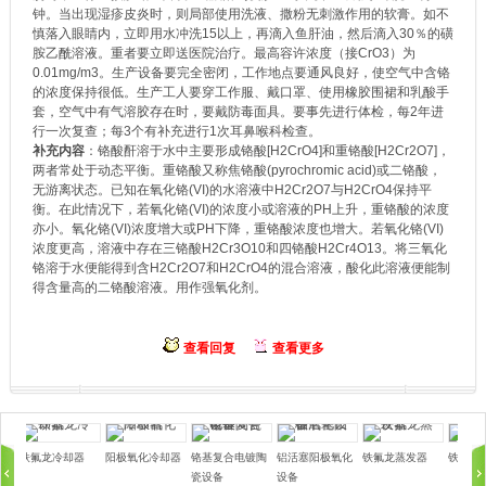
钟。当出现湿疹皮炎时，则局部使用洗液、撒粉无刺激作用的软膏。如不
慎落入眼睛内，立即用水冲洗15以上，再滴入鱼肝油，然后滴入30％的磺
胺乙酰溶液。重者要立即送医院治疗。最高容许浓度（接CrO3）为
0.01mg/m3。生产设备要完全密闭，工作地点要通风良好，使空气中含铬
的浓度保持很低。生产工人要穿工作服、戴口罩、使用橡胶围裙和乳酸手
套，空气中有气溶胶存在时，要戴防毒面具。要事先进行体检，每2年进
行一次复查；每3个有补充进行1次耳鼻喉科检查。
补充内容
：铬酸酐溶于水中主要形成铬酸[H2CrO4]和重铬酸[H2Cr2O7]，
两者常处于动态平衡。重铬酸又称焦铬酸(pyrochromic acid)或二铬酸，
无游离状态。已知在氧化铬(VI)的水溶液中H2Cr2O7与H2CrO4保持平
衡。在此情况下，若氧化铬(VI)的浓度小或溶液的PH上升，重铬酸的浓度
亦小。氧化铬(VI)浓度增大或PH下降，重铬酸浓度也增大。若氧化铬(VI)
浓度更高，溶液中存在三铬酸H2Cr3O10和四铬酸H2Cr4O13。将三氧化
铬溶于水便能得到含H2Cr2O7和H2CrO4的混合溶液，酸化此溶液便能制
得含量高的二铬酸溶液。用作强氧化剂。
查看回复
查看更多
铁氟龙冷却器
阳极氧化冷却器
铬基复合电镀陶
铝活塞阳极氧化
铁氟龙蒸发器
铁氟龙
瓷设备
设备