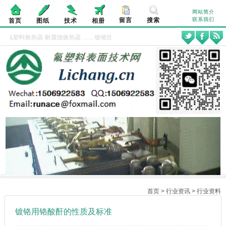
网站简介
留言
搜索
联系我们
首页
图纸
技术
相册
供
氟塑料换热器
耐腐蚀换热器
……镀铬技术咨询 分子式：CrO3 分子量：99.99
首页
>
行业资讯
>
行业资料
镀铬用铬酸酐的性质及标准