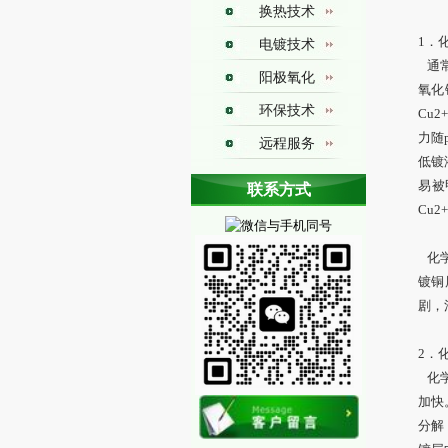
换热技术
1．
电镀技术
通常
阳极氧化
氧化
环保技术
Cu
力随
远程服务
低镀
换热图册
易被
联系方式
Cu
铁氟龙换热器焊接技术
聚四氟乙烯焊接技术
化学
聚四氟乙烯换热器制造技术
聚四氟乙烯换热器焊接技术
镀铜
剧，
2．
化学
加快
分解