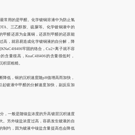
最常用的是甲醛。化学镀铜溶液中为防止氢
DTA、三乙醇胺、硫脲等。化学镀铜液中的
液中的甲醛还原为金属铜，还原剂甲醛的还原能
H值过高，就容易造成化学镀铜液的自分解，降
KNaC4H406牢固的络合，Cu2+离子就不容
含量很高，KnaC4H406的含量很低时，
铜沉积层粗糙。
断降低，铜的沉积速度随pH值增高而加快，
易引起镀液中甲醛的分解速度加快，副反应加
分，一般是随镍盐浓度的升高镀层沉积速度
大。另外镍盐浓度过高，容易发生镀液的自
的制约，因为镀液中镍盐含量提高也会降低