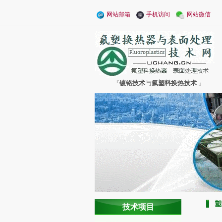
网站邮箱
手机访问
网站微信
『
镀铬技术
与
氟塑料换热技术
』
塑
技术项目