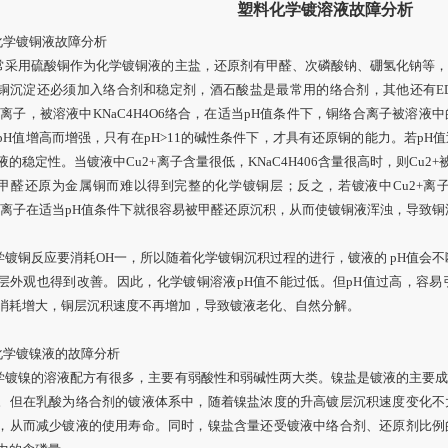
塑料化学镀溶液故障分析
化学镀铜液故障分析
采用硫酸铜作为化学镀铜液的主盐，还原剂有甲醛、次磷酸钠、硼氢化钠等，
铜沉淀还必须加入络合剂和稳定剂，酒石酸盐是最常用的络合剂，其他还有E
2+离子，被溶液中KNaC4H4O6络合，在适当pH值条件下，铜络合离子被溶
pH值增高而增强，只有在pH>11的碱性条件下，才具有还原铜的能力。若p
液的稳定性。当镀液中Cu2+离子含量很低，KNaC4H406含量很高时，则Cu2+被
甲醛还原为金属铜而难以得到完整的化学镀铜层；反之，若镀液中Cu2+离子的
2+离子在适当pH值条件下就很容易被甲醛还原沉积，从而使镀铜液浑浊，导致
镀铜反应要消耗OH一，所以随着化学镀铜沉积过程的进行，镀液的 pH值会不
层外观也得到改善。因此，化学镀铜溶液pH值不能过低。但pH值过高，容
消耗增大，铜层沉积速度不再增加，导致镀液老化、自然分解。
化学镀镍液的故障分析
镀镍的溶液配方有很多，主要有弱酸性和弱碱性两大类。镍盐是镀液的主要成
。但在乳酸为络合剂的镀液体系中，随着镍盐浓度的升高镀层沉积速度变化不
，从而减少镀液的使用寿命。同时，镍盐含量还受镀液中络合剂、还原剂比例