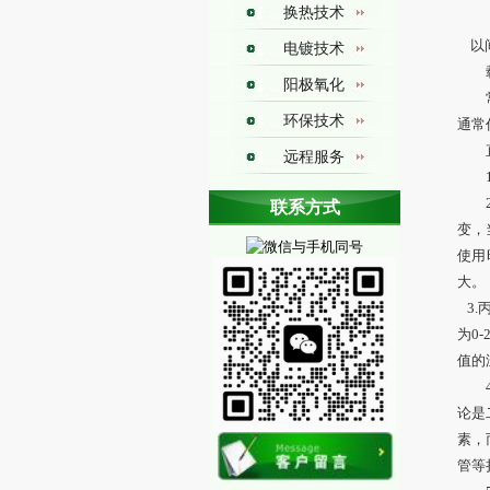
换热技术
以间
电镀技术
载冷
阳极氧化
常用
环保技术
通常
直接
远程服务
1.
换热图册
2.
联系方式
变，
铁氟龙换热器焊接技术
使用
聚四氟乙烯焊接技术
大。
聚四氟乙烯换热器制造技术
聚四氟乙烯换热器焊接技术
3.
为0
值的
4.
论是
素，
管等