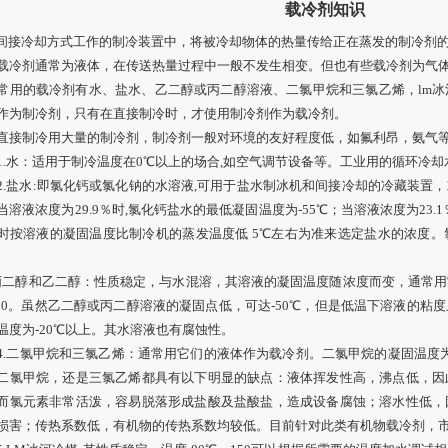
载冷剂知识
接冷却方式工作的制冷装置中，将被冷却物体的热量传给正在蒸发的制冷剂的
剂通常为液体，在传送热量过程中一般不发生相变。但也有些载冷剂为气体
的载冷剂有水、盐水、乙二醇或丙二醇溶液、二氯甲烷和三氯乙烯，lm冰
作为制冷剂，只有在直接制冷时，才使用制冷剂作为载冷剂。
制冷用大量的制冷剂，制冷剂一般对环境的友好程度低，如氟利昂，氨气等
水：适用于制冷温度在0℃以上的场合,如空气调节设备等。工业用的循环冷却
盐水:即氯化钙或氯化钠的水溶液,可用于盐水制冰机和间接冷却的冷藏装置
当溶液浓度为29.9％时,氯化钙盐水的最低凝固温度为-55℃；当溶液浓度为23.1
时按溶液的凝固温度比制冷机的蒸发温度低 5℃左右为准来选定盐水的浓度
丙二醇和乙二醇：性质稳定，与水混溶，其溶液的凝固温度随浓度而变，通常
-20。虽然乙二醇或丙二醇溶液的凝固点低，可达-50℃，但是低温下溶液的
温度为-20℃以上。其水溶液也有腐蚀性。
二氯甲烷和三氯乙烯：通常用它们的液体作为载冷剂。二氯甲烷的凝固温度为-97℃
二氯甲烷，还是三氯乙烯都具有以下明显的缺点：液体挥发性高，沸点低，因
而氯元素非常活泼，容易脱落形成盐酸及盐酸盐，造成设备腐蚀；溶水性低，
损害；传热系数低，有机物的传热系数均较低。目前针对此类有机物载冷剂，