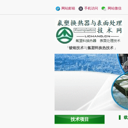
网站邮箱
手机访问
网站微信
『
镀铬技术
与
氟塑料换热技术
』
载
技术项目