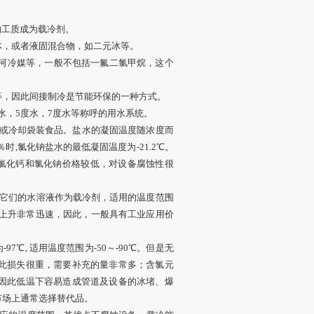
工质成为载冷剂。
，或者液固混合物，如二元冰等。
河冷媒等，一般不包括一氟二氯甲烷，这个
，因此间接制冷是节能环保的一种方式。
水，5度水，7度水等称呼的用水系统。
，或冷却袋装食品。盐水的凝固温度随浓度而
％时,氯化钠盐水的最低凝固温度为-21.2℃。
。氯化钙和氯化钠价格较低，对设备腐蚀性很
用它们的水溶液作为载冷剂，适用的温度范围
粘度上升非常迅速，因此，一般具有工业应用价
, 适用温度范围为-50～-90℃。但是无
此损失很重，需要补充的量非常多；含氯元
因此低温下容易造成管道及设备的冰堵、爆
市场上通常选择替代品。