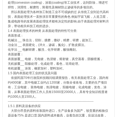
处理(convesion coating)，涂装(coating)等工业技术，达到防蚀，增进可
焊性，润滑性，耐磨性，附着性及钢材防止渗碳等的多项目的。
所以表面处理为各种加工制造工业不可或缺的过 从传统工业到近代高科
技，表面处理技术一直扮演非常重要性的角色.例如宇宙飞船，人造卫星，
集成电路等的发展表面处理技术都有决定性的影响.由于表面处理对材料月
异，带动相关科技工程的进步。
1.4 表面处理技术的种类 从表面处理的特性可分类:
表面形成：
机械法 __ 珠击法，切削，搪磨，撒砂，精磨，研磨，超加工。
冶金法 __ 表面硬化，(淬火，渗碳，氮化)，扩散皮膜法。
化学法 __ 电解研磨，酸洗，化学研磨，酸蚀雕刻。
表面披覆：
表面披覆__ 电镀，无电镀，热浸镀，熔射镀，真空蒸着，阴极喷溅，
无机披覆__ 阳极处理，化成处理，着色，珐琅处理。
有机披覆__ 涂装，橡胶加衬，塑料加衬。
1.5 国内表面处理工业的状况及问题
依据民国70年行政院科技顾问组调查报告，有关表面处理工业，国内有
约4000家，其中电镀工业约占1200家，分散全省各地，主要的生产项目
有，工业电镀， 装饰电镀，热浸电镀， 阳极电镀，化成电镀，发色，涂
装，从事表面处理的工作人员有15000至20000人，具有专业知识程度者
约1000人至1500人。
----------------------------------------------------------------------------------
1.5.1 原料及设备的供应
大部分昂贵的原料依靠国外进口，生产设备多为国产，较贵重的检验仪
器设备75% 是进口货.国内原料成本极高，业着负担沉重，应设法改善，