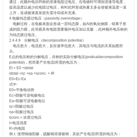
通过，此额外电压IR称的溶液电阻过电压。在电镀时可增加溶液导电度，
提高温度以减少此电阻过电压，有时此IR形成热量太多会使镀液温度一直
上升，造成镀液蒸发损失需冷却或补充液。
4.电极钝态膜过电压（passivity overvoltage）
电解过程，在电极表面会形成一层钝态膜，如Al的氧化物膜，错离子形
成的阻力膜，此等膜具有电阻需要额外电压加以克服 ，此种额外电压称的
为钝态膜过电压。
2.4.4.9 分解电压（decomposition potential）
电压愈大，电流愈大，反应速率也愈大，其电压与电流的关系如图所
示。
E点的电压称的分解电压，亦称的实际分解电压(praticaldecomposition
potential)，然而要产生电流I所需的电压为：
EI = E0 +ηtotal
ηtotal =ηc +ηa +ηconc. + IR
E0=Ec-Ea
式中:
E0=平衡电动势
Ec=阴极可逆电极电位
Ea=阳极可逆电极电位
ηc=阴极过电压
ηa=阳极过电压
ηconc.= 浓度过电压
I=电流强度
R=内电阻
例１:使用铜做阳极，硫酸铜溶液镀铜，其欲产生电流I所需的电压为：