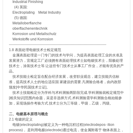
Industrial Finishing
(4) 英国:
Electroplating Metal Industry
(5) 德国:
Metalloberflanche
oberflachenentechnik
Korrosion und Metallschutz
Werkstoffe und Korrosion
----------------------------------------------------------------------------------
1.8 表面处理电镀技术士检定规范
金属表面处理是一门专门的技术与学问，为提高表面处理工业的水准及
发展潜力，宜规定工厂必须拥有表面处理技术士如电镀技术士，阳极处理
技术士，涂装技术士等.让这些专门技术士从事工厂作业，才能有优良的产
品。
技术技能士检定旨在配合经济发展，改变职业观念，建立技能共信标
准，提高技术人士的地位适应国 家建设的需要.凡测验合格者，由内政部
颁发[中华民国技术士证]。
技术士技能检定分为学科与术科测验两阶段完成.学科测验就检定规范中
[相关知识]范围内命题，采是非选择方式.术科测验需学科测验合格始能参
加，采现场操作考验方式.技术士分为三等级，甲级，乙级，丙级。
二、电镀基本原理与概念
2.1 电镀的定义
电镀(electroplating)被定义为一种电沉积过程(electrodepos- ition
process)， 是利用电极(electrode)通过电流，使金属附着于 物体表面上，