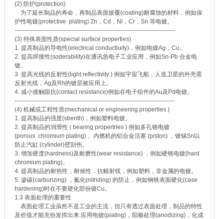
(2) 防护(protection)
为了延长制品的寿命，再制品表面披覆(coating)耐腐蚀的材料，例如保
护性电镀(protective plating) Zn，Cd，Ni，Cr，Sn 等电镀。
----------------------------------------------------------------------------------
(3) 特殊表面性质(special surface properties)
1. 提高制品的导电性(electrical conductiuity)，例如电镀Ag，Cu。
2. 提高焊接性(soderability)在通讯急电子工业应用，例如Sn-Pb 合金电
镀。
3. 提高光线的反射性(light reflectivity ) 例如宇宙飞船，人造卫星的外壳需
反射光线，Ag及Rh的镀层被应用上。
4. 减小接触阻抗(contact resistance)例如在电子组件的Au及Pd电镀。
----------------------------------------------------------------------------------
(4) 机械或工程性质(mechanical or engineering properties )
1. 提高制品的强度(strenth)，例如塑料电镀。
2. 提高制品的润滑性 ( bearing propertries ) 例如多孔铬电镀
(porous chromium plating)， 内燃机的铝合金活塞 (piston) ，镀锡Sn以
防止汽缸 (cylinder)壁刮伤。
3. 增加硬度(hardness)及耐磨性(wear resistance) ，例如硬铬电镀(hard
chromium plating)。
4. 提高制品的耐热性，耐候性，抗幅射线，例如塑料，非金属的电镀。
5. 渗碳(carburizing) ，氮化(nitriding) 的防止，例如钢铁表面硬化(case
hardening)时在不要硬化部份镀Cu。
1.3 表面处理的重要性
表面处理工业虽然不是工业的主流，但只有透过表面处理，制品的特性
及价值才能充份发挥出来.应用电镀(plating)，阳极处理(anodizing)，化成