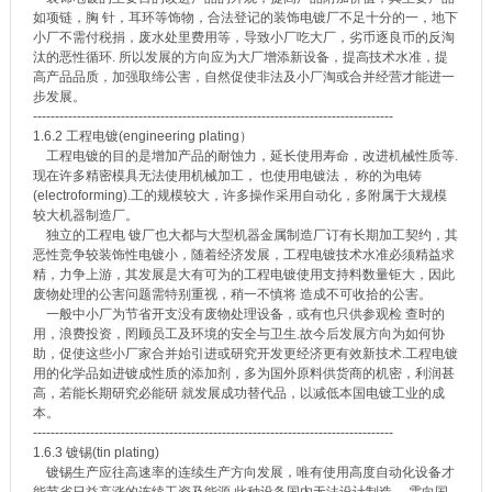
如项链，胸 针，耳环等饰物，合法登记的装饰电镀厂不足十分的一，地下
小厂不需付税捐，废水处里费用等，导致小厂吃大厂，劣币逐良币的反淘
汰的恶性循环. 所以发展的方向应为大厂增添新设备，提高技术水准，提
高产品品质，加强取缔公害，自然促使非法及小厂淘或合并经营才能进一
步发展。
----------------------------------------------------------------------------------
1.6.2 工程电镀(engineering plating）
工程电镀的目的是增加产品的耐蚀力，延长使用寿命，改进机械性质等.
现在许多精密模具无法使用机械加工， 也使用电镀法， 称的为电铸
(electroforming).工的规模较大，许多操作采用自动化，多附属于大规模
较大机器制造厂。
独立的工程电 镀厂也大都与大型机器金属制造厂订有长期加工契约，其
恶性竞争较装饰性电镀小，随着经济发展，工程电镀技术水准必须精益求
精，力争上游，其发展是大有可为的工程电镀使用支持料数量钜大，因此
废物处理的公害问题需特别重视，稍一不慎将 造成不可收拾的公害。
一般中小厂为节省开支没有废物处理设备，或有也只供参观检 查时的
用，浪费投资，罔顾员工及环境的安全与卫生.故今后发展方向为如何协
助，促使这些小厂家合并始引进或研究开发更经济更有效新技术.工程电镀
用的化学品如进镀成性质的添加剂，多为国外原料供货商的机密，利润甚
高，若能长期研究必能研 就发展成功替代品，以减低本国电镀工业的成
本。
----------------------------------------------------------------------------------
1.6.3 镀锡(tin plating)
镀锡生产应往高速率的连续生产方向发展，唯有使用高度自动化设备才
能节省日益高涨的连续工资及能源.此种设备国内无法设计制造， 需向国