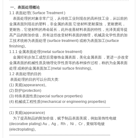
一、表面处理概论
1.1 表面处理( Surface Treatment )
表面处理的对象非常广泛，从传统工业到现在的高科技工业，从以前的
金属表面到现在的塑料，非金属的表面.它使材料更耐腐蚀 ，更耐磨耗，
更耐热，它使材料的寿命延长，此外改善材料表面的特性，光泽美观等提
高产品的附加价值，所有这些改变材料表面的物理，机械及化学性质的加
工技术统称为表面处理 (surface treatment) 或称为表面加工(surface
finishing)。
1.1.1 金属表面处理(metal surface treatment)
金属经初步加工成型后需修饰金属表面，美化金属表面 ，更进一步改变
金属表面的机械性质及物理化学性质等的各种操作过程，称的为金属表面
处理.或称的金属表面加工(metal surface finishing)。
1.2 表面处理的目的
表面处理的目的可以分四大类:
(1) 美观(appearance)。
(2) 防护(protection)
(3) 特殊表面性质(special surface properties)
(4) 机械或工程性质(mechanical or engineering properties)
----------------------------------------------------------------------------------
(1) 美观(appearance)
为了提高制品的附加价值，赋予制品表面美观，例如装饰性电镀
(decorative plating) Au， Ag， Rh， Ni， Cr，黄铜等电镀
(electroplating)。
----------------------------------------------------------------------------------