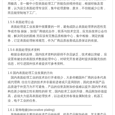
用极高，非一般中小型表面处理工厂所能负担维持得起，根据经验及需
要，认为设立表面处理专业区，集中处理废物，废水，不但能减少公害，
而且能管制地下工厂。
----------------------------------------------------------------------------------
1.5.5 表面处理公会
表面处理是工业发展中很重要的一环，避免或防止表面处理界的恶性竞
争或市场 操纵，加强厂商彼此合作，联系与技术交流，应充份发挥公会功
能，解决同业的困难.另应设有完整品质检验中心，集中检验，测定的服
务，订定表面处理标准规范，作为厂商品质改善或品质保证的依据。
----------------------------------------------------------------------------------
1.5.6 表面处理技术资料
根据业者的反映，国内技术资料的获得不亦且缺乏，技术难以突破， 应
设置有健全的表面技术数据处理中心，对研究开发者适时提供新颖充份的
信息，对引进国外技术者提供可参考资料。
----------------------------------------------------------------------------------
1.6 国内表面处理工业发展的方向
国内表面处理工业的技术自行开者很少，大多仰赖国外厂商的业务代表
或代理商. 往往引进的技术并非最前进者或只是局部的，因此使本国产品
品质逊于外货乃为不可避免，产品的信誉及附加价值难以提升.国内学术机
构也甚少做独立性长期性的研 究，国内欲求工业的升级，商品附加价值提
高，必须大力提高表面处理技术，以达成支持各项金属制造业，机器工
业，电子工业的任务。
----------------------------------------------------------------------------------
1.6.1 装饰电镀(decorative plating)
装饰电镀的主要目的改进产品的外观，提高产品附加价值，其主要产品