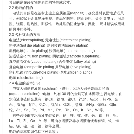
其目的是在改变物体表面的特性或尺寸。
2.2 电镀的目的
电镀的目的是在基材上镀上金属镀层(deposit)，改变基材表面性质或尺
寸。例如赋予金属光泽美观、物品的防锈、防止磨耗、提高 导电度、润滑
性、强度、耐热性、耐候性、热处理的防止渗碳、氮化 、尺寸错误或磨耗
的另件的修补。
2.3 各种镀金的方法
电镀法(electroplating) 无电镀法(electroless plating)
热浸法(hot dip plating) 熔射喷镀法(spray plating)
塑料电镀(plastic plating) 浸渍电镀(immersion plating)
渗透镀金(diffusion plating) 阴极溅镀(cathode supptering)
真空蒸着镀金(vacuum plating) 合金电镀 (alloy plating)
复合电镀 (composite plating 局部电镀 (×ive plating)
穿孔电镀 (through-hole plating) 笔电镀(pen plating)
电铸 (electroforming)
2.4 电镀的基本知识
电镀大部份在液体 (solution) 下进行，又绝大部份是由水溶 液
(aqueous solution)中电镀，约有 30 种的金属可由水溶液进 行电镀， 由
水溶液电镀的金属有：铜Cu、镍Ni、铬Cr、锌Zn、镉Cd 、铅Pb、金
Au、银Ag、铂Pt、钴Co、锰Mn、锑Sb、铋Bi、汞Hg、镓Ga、铟In、
铊、As、Se、Te、Pd、Mn、Re、Rh、Os、Ir、Nb、W 等。
有些必须由非水溶液电镀如锂、钠、钾、铍、镁、钙、锶、钡、铝、
La、Ti、Zr、Ge、Mo等。可油水溶液及非水溶液电镀者有铜、银、锌、
镉、锑、铋、锰、钴、镍等金属。
电镀的基本知识包括下列几项：