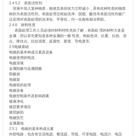
2.4.5.2 表面活性剂
溶液中加入某种物质，能使其表回张力立即减小，具有此种性质的物质
称的为表面活性剂。表面处理过程如洗净、脱脂、酸洗等表面活性剂被广
泛应用对表面处理的光泽化、平滑化，均一化都有相当帮助。
2.4.6 材料性质
表面处理工作人员必须对材料特性充份了解，表面处 理的材料大多是
金属，所以首先要知道各种金属的一般 性质。例如色泽、比重、比热、溶
点、降伏点、抗拉强度、延展性、硬度、导电度等。
2.5电镀基础
电镀的基本构成元素及设备
电镀使用的电流
电镀溶液
金属阳极与金属阴极
阳极袋
电镀架
电镀前的处理
电镀设备
电镀控制条件及影响因素
镀液净化
镀层要求项目
镀层缺陷
电镀技艺
金属腐蚀
2.5.1 电镀的基本构成元素
外部电路，包含有交流电源、整流器、导线、可变电阻、电流计、电压