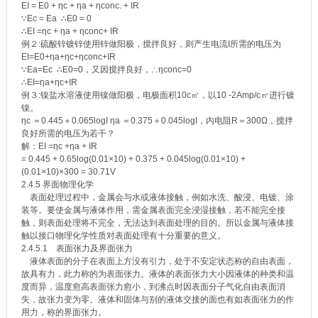
EI = E0 + ηc + ηa + ηconc. + IR
∵Ec = Ea ∴E0 = 0
∴EI =ηc + ηa + ηconc+ IR
例２:硫酸锌镀锌使用锌做阳极，搅拌良好，则产生电流I所需的电压为
EI=E0+ηa+ηc+ηconc+IR
∵Ea=Ec ∴E0=0，又因搅拌良好，∴ηconc=0
∴EI=ηa+ηc+IR
例３:镍盐水溶液使用镍做阳极，电极面积10c㎡，以10 -2Amp/c㎡进行镀
镍。
ηc ＝0.445＋0.065logI ηa ＝0.375＋0.045logI，内电阻R＝300Ω，搅拌
良好所需的电压为若干？
解：EI =ηc +ηa + IR
= 0.445 + 0.65log(0.01×10) + 0.375 + 0.045log(0.01×10) +
(0.01×10)×300 = 30.71V
2.4.5 界面物理化学
表面处理过程中，金属会与水或液体接触，例如水洗、酸浸、电镀、涂
装等。要使金属与液体作用，需金属表面完全浸湿接触，若不能完全接
触，则表面处理将不完全，无法达到表面处理的目的。所以金属与液体接
触以接口物理化学性质对表面处理有十分重要的意义。
2.4.5.1 表面张力及界面张力
液体表面的分子在表面上方没有引力，处于不安定状态称的自由表面，
故具有力，此力称的为表面张力。液体的表面张力大小因液体的种类和温
度而异，温度愈高表面张力愈小，到沸点时因表面分子气化自由表面消
失，故张力变为零。液体和固体与别的液体交接的面也有如表面张力的作
用力，称的界面张力。