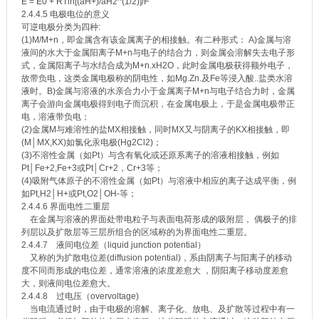
E = E0 + RTln[(aH+)/aH2^(1/2)]/F
2.4.4.5 电极电位的意义
可逆电极分类为四种:
(1)M/M+n，即金属含有该金属离子的相接触。有二种形式： A)金属与溶
液间的水大于金属阳离子M+n与电子的结合力，则金属会溶解失去电子形
式，金属阳离子与水结合成为M+n.xH2O，此时金属电极获得额外电子，
故带负电，这类金属电极称的阴电性，如Mg.Zn.及Fe等浸入酸..盐类水溶
液时。B)金属与溶液的水亲合力小于金属离子M+n与电子结合力时，金属
离子会游向金属电极得到电子而沉积，在金属电极上，于是金属电极带正
电，溶液带负电；
(2)金属M与难溶性的盐MX相接触，同时MX又与阴离子的KX相接触，即
(M│MX,KX)如氯化汞电极(Hg2Cl2)；
(3)不溶性金属（如Pt）与含有氧化或还原系离子的溶液相接触，例如
Pt│Fe+2,Fe+3或Pt│Cr+2，Cr+3等；
(4)吸附气体原子的不溶性金属（如Pt）与溶液中相应的离子达成平衡，例
如Pt,H2│H+或Pt,O2│OH-等；
2.4.4.6 界面电性二重层
在金属与溶液的界面处带电粒子与表面电荷形成的吸附层， 偶极子的排
列层以及扩散层等三层所组合的区域称的为界面电性二重层。
2.4.4.7 液间电位差（liquid junction potential）
又称的为扩散电位差(diffusion potential)，系由阴离子与阳离子的移动
度不同而形成的电位差，通常溶液的浓度差愈大 ，阴阳离子移动度差愈
大，则液间电位差愈大。
2.4.4.8 过电压（overvoltage)
当电流通过时，由于电极的溶解、离子化、放电、及扩散等过程中有一