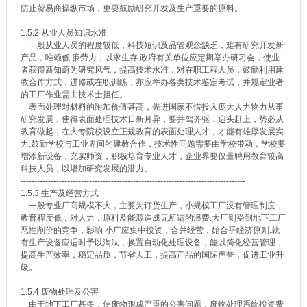
防止贸易商操纵市场，更要鼓励研究开发及生产重要的原料。
----------------------------------------------------------------------------------
1.5.2 从业人员知识水准
一般从业人员的程度较低，科技短识及品管观念缺乏，难有研究开发新
产品，唯赖低 廉劳力，以求生存.政府有关单位应定期举办研习会，使业
者获得新知蔚为研究风气，提高技术水准，对在职工程人员，鼓励利用建
教合作方式，进修或在职训练，亦应举办各类技术鉴定考试，并规定业者
的工厂作业需由技术士担任。
表面处理对材料的附加价值甚高，先进国家不惜投入庞大人力物力从事
研究发展，使得表面处理技术日新月异，要并驾齐驱，迎头赶上，势必从
教育做起，在大专院校设立正规教育的表面处理人才，才能有雄厚发展实
力.鼓励学校与工业界间的建教合作，技术性问题需要由学校带动，学校要
增添新设备，充实师资，积极培育专业人才，企业界要仅量聘用教育较高
科技人员，以增加研究发展的潜力。
----------------------------------------------------------------------------------
1.5.3 生产及经营方式
一般专业厂商规模不大，主要为订货生产，小规模工厂没有管理制度，
教育程度低，对人力，原料及能源造成无所谓的浪费.大厂则受到地下工厂
恶性削价的竞争，影响 小厂应集中投资，合并经营，始合乎经济原则.就
有生产设备应适时予以淘汰，换置自动化处理设备，能以简化经营管理，
提高生产效率，稳定品质，节省人工，提高产品的国际声誉，促进工业升
级。
----------------------------------------------------------------------------------
1.5.4 废物处理及公害
由于地下工厂甚多，使废物形成严重的公害问题，废物处理系统投资费