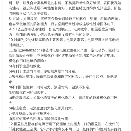
料，铝、镁及合金类易氧化的材料，不易得附差性良好镀层。表面状况如
有油污、锈皮等镀层不可能附着良好，表面粗糙也难得到光泽镀层。阳极
与阴极形状也会影响镀层。
8. 过滤，如阳极泥、沉碴等杂质会影响镀层如麻点、结瘤、粗糙的表面，
也会降低镀层的防蚀能力，所以必须经常过虑或连续性过虑固体粒子。
9. pH值会影响镀液性质，如氢气的析出、电流效率、镀层硬度及内应
力，添加剂的吸收，错合离子的浓度都有相当的影响。
10.时间为控制镀层厚度的主要因素，电流效率高，电流密度大所需电镀
时间就少。
11.极化(polarization)电镀时电极电位发生变化产生一逆电动势，阻碍电
流叫做极化作用，克服极化作用的逆电动势所需增加电压称的过电压。
极化作用对电镀的影响：
a)有利于镀层细致化。
b)有利于改进均匀性，使镀层厚度均匀分布。
c)氢气析出增加，降低电流效率和镀层的附着力，会产生起泡、脱皮现
象。
d)不利阳极溶解，消耗电力、液温增高、镀液不安定。
影响极化作用的因素有：
a)电镀液组成，如氰化物镀液的极化作用大，低浓度的镀液极化作用较
大。
b)电流密度，电流密度愈大极化作用愈大。
c)温度愈高，极化作用愈小。
d)搅拌使离子活性增大而降低极化作用。
12.覆盖性是指在低电流密度下仍能镀上的能力，好的覆盖性，在镀件低
凹处仍能镀上金属。它与均匀性意义不同，但一般好的均匀性则也有好的