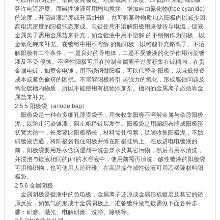
容许电流密度。而碱性镀液可用增加搅拌、增加自由氰化物(free cyanide)
的浓度，升高镀液温度或升高pH值，也可将某种物质加入阳极内以减少因
高电流密度的阳极钝态形成。电镀使用不溶解阳极用来做传导电流，镀液
金属离子需用金属盐来补充，如金镀液中用不溶解 的不锈钢作为阳极，以
金氰化钾来补充。在镀铬中用不溶解 的铅阳极，以铬酸补充铬离子。不溶
解阳极有二个条件，一 是良好的导电体，二是不受镀液的化学作用污染镀
液及不受 侵蚀。不溶性阳极可用在控制金属离子过度积集在镀糟内，在贵
金属电镀，如黄金电镀，用不锈钢做阳极，可以代替金 阳极，以减低投资
成本或避免偷窃的困扰。不溶解阳极将引 起强力的氧化，形成腐蚀问题及
氧化镀槽内物质，所以不能使用有机物添加剂。槽内的金属离子必须靠金
属盐来补充。
2.5.5 阳极袋（anode bag）
阳极袋是一种有多细孔薄膜袋子，用来收集阳极不溶解金属与杂质阳极
泥，以防止污染镀液，阻止粗糙镀层发生。阳极袋是用编织布缝成阳极形
状宽大适中，长度要比阳极稍长，材料需扎得紧，足够收集阳极泥，不妨
碍镀液流通，将阳极袋包住阳极并缚在阳极挂钩上。在放进电电镀液的
前，阳极袋要用热水含润湿剂中洗去浆水及其它污物，然后再用水清洗，
并浸泡与镀液相同的pH的水溶液中，使用前需再清洗。酸性镀液的阳极袋
可用棉织物，也可使用人造纤维。在高温操作咸性镀液可用乙稀隆材料阳
极袋。
2.5.6 金属阴极
金属阴极是镀液中的负电极，金属离子还原成金属形成镀层及其它的还
原反应，如氢气的形成于金属阴极上。准备镀件做电镀需做下面各种步
骤：研磨、拋光、电解研磨、洗净、除锈等。