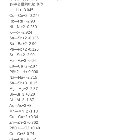
各种金属的电极电位
Li—Li+ -3.045
Co—Co+2 -0.277
Rb—Rb+ -2.93
Ni—Ni+2 -0.250
K—K+ -2.924
Sn—Sn+2 -0.136
Ba—Ba+2 -2.90
Pb—Pb+2 -0.126
Sr—Sr+2 -2.90
Fe—Fe+3 -0.04
Ca—Ca+2 -2.87
Pt/H2—H+ 0.000
Na—Na+ -2.715
Sb—Sb+3 +0.15
Mg—Mg+2 -2.37
Bi—Bi+3 +0.20
Al—Al+3 -1.67
As—As+3 +3
Mn—Mn+2 -1.18
Cu—Cu+2 +0.34
Zn—Zn+2 -0.762
Pt/OH-—O2 +0.40
Cr—Cr+3-0.74
Cu—Cu+ +0.52