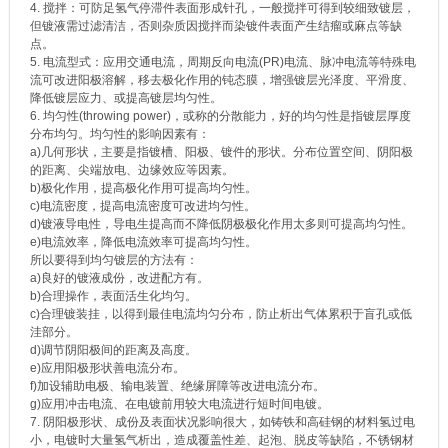
4. 搅拌：可防足氢气停滞件表面形成针孔，一般搅拌可得到较细致镀层，
但镀液需过滤清洁，否则杂质因搅拌而染镀件表面产生结瘤或麻点等缺
点。
5. 电流型式：应用交通电流，周期反向电流(PR)电流、脉冲电流等特殊电
流可改进阳极溶解，移去极化作用的钝态膜，增强镀层光泽度、平滑度、
降低镀层应力、或提高镀层均匀性。
6. 均匀性(throwing power)，或称的分散能力，好的均匀性是指镀层厚度
分布均匀。均匀性的影响因素有：
a)几何形状，主要是指镀槽、阳极、镀件的形状。分布位置空间、阴阳极
的距离、尖端放电、边缘效应等因素。
b)极化作用，提高极化作用可提高均匀性。
c)电流密度，提高电流密度可改进均匀性。
d)镀液导电性，导电生提高而不降低阴极极化作用太多则可提高均匀性。
e)电流效率，降低电流效率可提高均匀性。
所以要得到均匀镀层的方法有：
a)良好的镀液成份，改进配方有。
b)合理操作，表面活生化均匀。
c)合理镀装挂，以得到最佳电流均匀分布，防止析出气体累积于盲孔或低
洼部分。
d)调节阴阳极间的距离及高度。
e)应用阳极形状善电流分布。
f)加设辅助电极、输电装置、绝缘屏障等改进电流分布。
g)应用冲击电流、在电镀前用较大电流进行短时间电镀。
7. 阴阳极形状、成份及表面状况影响很大，如铸铁和高硅钢的材料氢过电
小，电镀时大量氢气析出，造成覆盖性差、起泡、脱皮等缺陷，不锈钢材