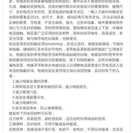
度，有效面积系指要被电镀部份的面积。镀件应在不重要的部份如背面、
孔洞、幽蔽处联接电流。挂架的镀件数目应依据设计的重量限制、镀槽尺
寸、良好电流分布空间、直流电源的电量等决定。一般人力操作的镀架安
全限制重量是251b。由尺寸、形状、移动距离可有所变动。舌尖必须具备
足够的硬度、导电度、不发生烧焦、孤光、过热等现象。镀件重量能维持
地心引力良好的接触，否则用弹簧联接。要能够容易迅速上下架，并确保
电流接触。铜是最广泛应用的挂架材料，因有好的导电性，容易成型，有
适当强度。钢与铜导电性比铜差，但较便宜。
铝挂架用在铝阳极处理(anodizing)，其优点是轻。镍镀架耐腐蚀，可做补
助电极。磷铜因它具有良好导电性，易弯曲及易制造易焊接故广泛用做舌
尖。电镀挂架的脊骨用较坚强材料制成如硬的拉铜。电镀架同时附带有补
助阳极加强供应电流称的为双极镀架。除了补助阳极外，还有补助阴极，
漏电装置、绝缘罩等附加在电镀挂架上以调整电流密度或引导电流进入低
电流的隐蔽区域。电镀挂架在某些地方加以涂层绝缘，其目的有下列几
项：
1.减少电镀金属的浪费。
2.限制电流进入要被电镀的区域，减少电能损失。
3.减少镀液污染。
4.改进金属披覆分布。
5.减少电镀时间。
6.延长镀架寿命，防止镀糟腐蚀。
镀架有下列涂层材料可应用：
压力胶带，容易使用，易松脱损坏，适合短时应用或临时使用。
乙稀塑料，良好粘性，可用于酸咸各种镀液。
尼奥普林，直接浸泡不需打底、热烘干、粘性好，可用任何镀液，尤其适