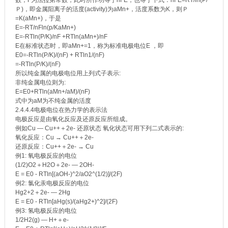
Ｐ)，即金属阳离子的活度(activity)为aMn+，活度系数为K，则Ｐ
=K(aMn+)，于是
E=-RT/nFln(p/KaMn+)
E=-RTln(P/K)/nF +RTln(aMn+)/nF
E在标准状态时，即aMn+=1，称为标准电极电位E ，即
E0=-RTln(P/K)/(nF) + RTln1/(nF)
=-RTln(P/K)/(nF)
所以纯金属的电极电位用上列式子表示:
非纯金属电位则为:
E=E0+RTln(aMn+/aM)/(nF)
式中为aM为不纯金属的活度
2.4.4.4电极电位在热力学的表示法
电极反应是由氧化反应及还原反应所组成。
例如Cu — Cu++＋2e- 还原状态 氧化状态可用下列二式表示的:
氧化反应：Cu → Cu++＋2e-
还原反应：Cu++＋2e- → Cu
例1: 氧电极反应的电位
(1/2)O2＋H2O＋2e- — 2OH-
E = E0 - RTln[(aOH-)^2/aO2^(1/2)]/(2F)
例2: 氯化汞电极反应的电位
Hg2+2＋2e- — 2Hg
E = E0 - RTln[aHg(s)/(aHg2+)^2]/(2F)
例3: 氢电极反应的电位
1/2H2(g) — H+＋e-