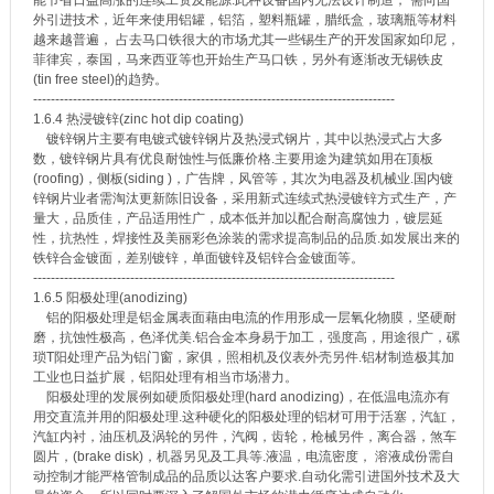
外引进技术，近年来使用铝罐，铝箔，塑料瓶罐，腊纸盒，玻璃瓶等材料
越来越普遍， 占去马口铁很大的市场尤其一些锡生产的开发国家如印尼，
菲律宾，泰国，马来西亚等也开始生产马口铁，另外有逐渐改无锡铁皮
(tin free steel)的趋势。
----------------------------------------------------------------------------------
1.6.4 热浸镀锌(zinc hot dip coating)
镀锌钢片主要有电镀式镀锌钢片及热浸式钢片，其中以热浸式占大多
数，镀锌钢片具有优良耐蚀性与低廉价格.主要用途为建筑如用在顶板
(roofing)，侧板(siding )，广告牌，风管等，其次为电器及机械业.国内镀
锌钢片业者需淘汰更新陈旧设备，采用新式连续式热浸镀锌方式生产，产
量大，品质佳，产品适用性广，成本低并加以配合耐高腐蚀力，镀层延
性，抗热性，焊接性及美丽彩色涂装的需求提高制品的品质.如发展出来的
铁锌合金镀面，差别镀锌，单面镀锌及铝锌合金镀面等。
----------------------------------------------------------------------------------
1.6.5 阳极处理(anodizing)
铝的阳极处理是铝金属表面藉由电流的作用形成一层氧化物膜，坚硬耐
磨，抗蚀性极高，色泽优美.铝合金本身易于加工，强度高，用途很广，磥
琐T阳处理产品为铝门窗，家俱，照相机及仪表外壳另件.铝材制造极其加
工业也日益扩展，铝阳处理有相当市场潜力。
阳极处理的发展例如硬质阳极处理(hard anodizing)，在低温电流亦有
用交直流并用的阳极处理.这种硬化的阳极处理的铝材可用于活塞，汽缸，
汽缸内衬，油压机及涡轮的另件，汽阀，齿轮，枪械另件，离合器，煞车
圆片，(brake disk)，机器另见及工具等.液温，电流密度， 溶液成份需自
动控制才能严格管制成品的品质以达客户要求.自动化需引进国外技术及大