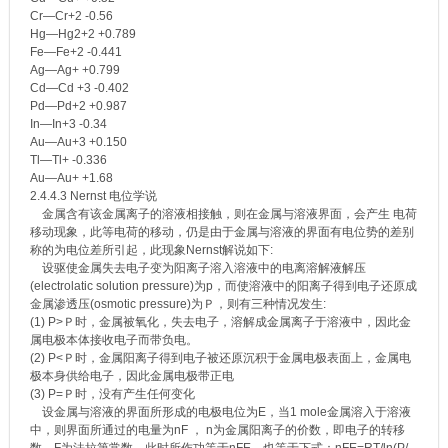
Cr—Cr+2 -0.56
Hg—Hg2+2 +0.789
Fe—Fe+2 -0.441
Ag—Ag+ +0.799
Cd—Cd +3 -0.402
Pd—Pd+2 +0.987
In—In+3 -0.34
Au—Au+3 +0.150
Tl—Tl+ -0.336
Au—Au+ +1.68
2.4.4.3 Nernst 电位学说
金属含有该金属离子的溶液相接触，则在金属与溶液界面，会产生 电荷
移动现象，此等电荷的移动，仍是由于金属与溶液的界面有电位势的差别
称的为电位差所引起，此现象Nernst解说如下:
设驱使金属失去电子变为阳离子溶入溶液中的电离溶解液解压
(electrolatic solution pressure)为p，而使溶液中的阳离子得到电子还原成
金属渗透压(osmotic pressure)为Ｐ，则有三种情况发生:
(1) P>Ｐ时，金属被氧化，失去电子，溶解成金属离子于溶液中，因此金
属电极本体接收电子而带负电。
(2) P<Ｐ时，金属阳离子得到电子被还原沉积于金属电极表面上，金属电
极本身供给电子，因此金属电极带正电
(3) P=Ｐ时，没有产生任何变化
设金属与溶液的界面所形成的电极电位为E，当1 mole金属溶入于溶液
中，则界面所通过的电量为nF ， n为金属阳离子的价数，即电子的转移
数，F为法拉第常数，此时所作功等于nFE，也等于下式：nFE=RT/ln(P/