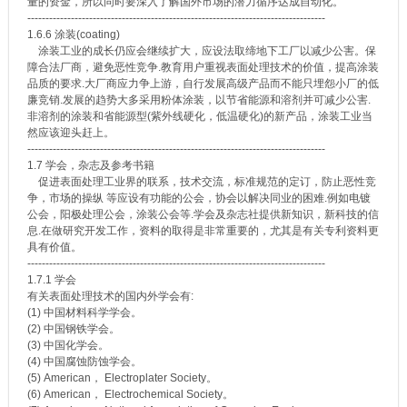
量的资金，所以同时要深入了解国外市场的潜力循序达成自动化。
----------------------------------------------------------------------------------
1.6.6 涂装(coating)
涂装工业的成长仍应会继续扩大，应设法取缔地下工厂以减少公害。保
障合法厂商，避免恶性竞争.教育用户重视表面处理技术的价值，提高涂装
品质的要求.大厂商应力争上游，自行发展高级产品而不能只埋怨小厂的低
廉竞销.发展的趋势大多采用粉体涂装，以节省能源和溶剂并可减少公害.
非溶剂的涂装和省能源型(紫外线硬化，低温硬化)的新产品，涂装工业当
然应该迎头赶上。
----------------------------------------------------------------------------------
1.7 学会，杂志及参考书籍
促进表面处理工业界的联系，技术交流，标准规范的定订，防止恶性竞
争，市场的操纵 等应设有功能的公会，协会以解决同业的困难.例如电镀
公会，阳极处理公会，涂装公会等.学会及杂志社提供新知识，新科技的信
息.在做研究开发工作，资料的取得是非常重要的，尤其是有关专利资料更
具有价值。
----------------------------------------------------------------------------------
1.7.1 学会
有关表面处理技术的国内外学会有:
(1) 中国材料科学学会。
(2) 中国钢铁学会。
(3) 中国化学会。
(4) 中国腐蚀防蚀学会。
(5) American， Electroplater Society。
(6) American， Electrochemical Society。