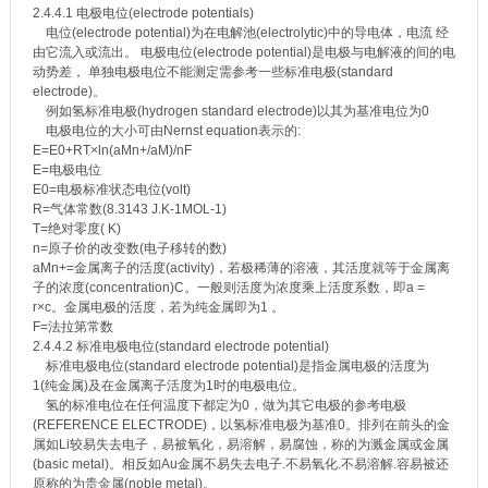
2.4.4.1 电极电位(electrode potentials)
电位(electrode potential)为在电解池(electrolytic)中的导电体，电流 经
由它流入或流出。 电极电位(electrode potential)是电极与电解液的间的电
动势差， 单独电极电位不能测定需参考一些标准电极(standard
electrode)。
例如氢标准电极(hydrogen standard electrode)以其为基准电位为0
电极电位的大小可由Nernst equation表示的:
E=E0+RT×ln(aMn+/aM)/nF
E=电极电位
E0=电极标准状态电位(volt)
R=气体常数(8.3143 J.K-1MOL-1)
T=绝对零度( K)
n=原子价的改变数(电子移转的数)
aMn+=金属离子的活度(activity)，若极稀薄的溶液，其活度就等于金属离
子的浓度(concentration)C。一般则活度为浓度乘上活度系数，即a =
r×c。金属电极的活度，若为纯金属即为1 。
F=法拉第常数
2.4.4.2 标准电极电位(standard electrode potential)
标准电极电位(standard electrode potential)是指金属电极的活度为
1(纯金属)及在金属离子活度为1时的电极电位。
氢的标准电位在任何温度下都定为0，做为其它电极的参考电极
(REFERENCE ELECTRODE)，以氢标准电极为基准0。排列在前头的金
属如Li较易失去电子，易被氧化，易溶解，易腐蚀，称的为溅金属或金属
(basic metal)。相反如Au金属不易失去电子.不易氧化.不易溶解.容易被还
原称的为贵金属(noble metal)。