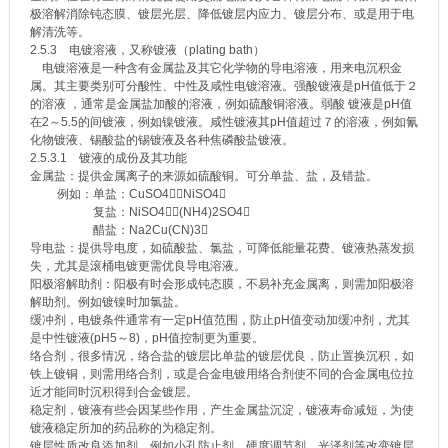
极溶解消除钝态膜、镀层光层、降低镀层内应力、镀层分布、或是用于电
解清洗等。
2.5.3 电镀溶液，又称镀液（plating bath）
电镀溶液是一种含有金属盐及其它化学物的导电溶液，用来电沉积金
属。其主要类别可分酸性、中性及咸性电镀溶液。强酸镀液是pH值低于２
的溶液 ，通常是金属盐加酸的溶液，例如硫酸铜溶液。弱酸 镀液是pH值
在2～5.5的间镀液，例如镍镀液。咸性镀液其pH值超过７的溶液，例如氰
化物镀液、锡酸盐的锡镀液及各种焦磷酸盐镀液。
2.5.3.1 镀液的成份及其功能
金属盐：提供金属离子的来源如硫酸铜。可分单盐、盐，及错盐。
例如：单盐：CuSO4；NiSO4
复盐：NiSO4；(NH4)2SO4
醋盐：Na2Cu(CN)3
导电盐：提供导电度，如硫酸盐、氯盐，可降低能量花费、镀液热蒸发损
失，尤其是滚桶电镀更需优良导电溶液。
阳极溶解助剂：阳极有时会形成钝态膜，不易补充金属离，则需加阳极溶
解助剂。例如镀镍时加氯盐。
缓冲剂，电镀条件通常有一定pH值范围，防止pH值变动加缓冲剂，尤其
是中性镀液(pH5～8)，pH值控制更为重要。
络合剂，很多情况，络合盐的镀层比单盐的镀层优良，防止置换沉积，如
铁上镀铜，则需用络合剂，或是合金电镀用络合剂使不同的合金属电位拉
近才能同时沉积得到合金镀层。
稳定剂，镀液有些会因某些作用，产生金属盐沉淀，镀液寿命减短，为使
镀液稳定所加的药品称的为稳定剂。
镀层性质改良添加剂，例如小孔防止剂、硬度调节剂、光泽剂等改变镀层