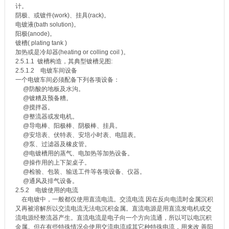
计。
阴极、或镀件(work)、挂具(rack)。
电镀液(bath solution)。
阳极(anode)。
镀槽( plating tank )
加热或是冷却器(heating or colling coil )。
2.5.1.1 镀槽构造，其典型镀槽见图:
2.5.1.2 电镀车间设备
一个电镀车间必须配备下列各项设备：
@防酸的地板及水沟。
@镀糟及预备糟。
@搅拌器。
@整流器或发电机。
@导电棒、阳极棒、阴极棒、挂具。
@安培表、伏特表、安培小时表、电阻表。
@泵、过滤器及橡皮管。
@电镀槽用的蒸气、电加热等加热设备。
@操作用的上下架桌子。
@检验、包装、输送工件等各项设备、仪器。
@通风及排气设备。
2.5.2 电镀使用的电流
在电镀中，一般都仅使用直流电流。交流电流 因在反向电流时金属沉积
又再被溶解所以交流电流无法电沉积金属。直流电源是用直流发电机或交
流电源经整流器产生。直流电流是电子向一个方向流通，所以可以电沉积
金属。但在有些特殊情况会使用交流电流或其它种特殊电流，用来改 善阳