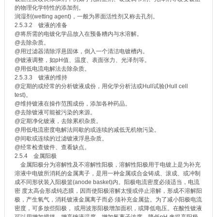
的物理化学特性的添加剂。
润湿剂(wetting agent)，一般为界面活性剂又称去孔剂。
2.5.3.2 镀液的准备
@将所需的电镀化学品放入在预备糟内与水溶解。
@去除杂质。
@用过滤器清除浮悬固体，倒入一个清洁电镀槽内。
@镀液调整，如pH值、温度、表面张力、光泽剂等。
@用低电流电解法去除杂质。
2.5.3.3 镀液的维持
@定期的或经常的分析镀液成份，用化学分析法或Hull试验(Hull cell
test)。
@维持镀液在操作范围成份，添加各种药品。
@去除镀液可能被污染的来源。
@定期净化镀液，去除累积杂质。
@用低电流密度电解法间歇的或连续的减低无机物污染。
@间歇或连续的过滤镀液浮悬杂质。
@经常检查镀件、查看缺点。
2.5.4 金属阳极
金属阳极分为溶解性及不溶解性阳极，溶解性阳极用于电镀上是为补充
溶液中电镀所消耗的金属离子，是用一种金属或合金铸成、滚成、或冲制
成不同形状装入阳极篮(anode basket)内。阳极电流密度必须适当，电流
密 度太高会形成钝态膜，因而使阳极溶解太慢或停止溶解，形成不溶解阳
极，产生氧气，消耗镀液金属离子而必 须补充金属盐。为了减小阳极电流
密度，可多放些阳极， 或用波形阳极增加面积，或降低电压。在酸性镀液
可以用增加搅拌、增高镀液温度、增加氯离子浓度、降低pH 来提高阳极