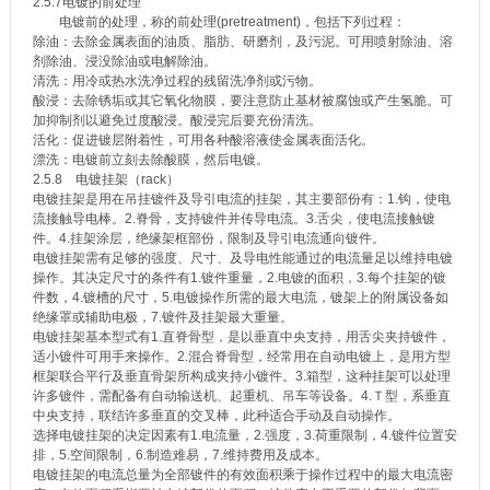
2.5.7电镀的前处理
电镀前的处理，称的前处理(pretreatment)，包括下列过程：
除油：去除金属表面的油质、脂肪、研磨剂，及污泥。可用喷射除油、溶
剂除油、浸没除油或电解除油。
清洗：用冷或热水洗净过程的残留洗净剂或污物。
酸浸：去除锈垢或其它氧化物膜，要注意防止基材被腐蚀或产生氢脆。可
加抑制剂以避免过度酸浸。酸浸完后要充份清洗。
活化：促进镀层附着性，可用各种酸溶液使金属表面活化。
漂洗：电镀前立刻去除酸膜，然后电镀。
2.5.8 电镀挂架（rack）
电镀挂架是用在吊挂镀件及导引电流的挂架，其主要部份有：1.钩，使电
流接触导电棒。2.脊骨，支持镀件并传导电流。3.舌尖，使电流接触镀
件。4.挂架涂层，绝缘架框部份，限制及导引电流通向镀件。
电镀挂架需有足够的强度、尺寸、及导电性能通过的电流量足以维持电镀
操作。其决定尺寸的条件有1.镀件重量，2.电镀的面积，3.每个挂架的镀
件数，4.镀槽的尺寸，5.电镀操作所需的最大电流，镀架上的附属设备如
绝缘罩或辅助电极，7.镀件及挂架最大重量。
电镀挂架基本型式有1.直脊骨型，是以垂直中央支持，用舌尖夹持镀件，
适小镀件可用手来操作。2.混合脊骨型，经常用在自动电镀上，是用方型
框架联合平行及垂直骨架所构成夹持小镀件。3.箱型，这种挂架可以处理
许多镀件，需配备有自动输送机、起重机、吊车等设备。4.Ｔ型，系垂直
中央支持，联结许多垂直的交叉棒，此种适合手动及自动操作。
选择电镀挂架的决定因素有1.电流量，2.强度，3.荷重限制，4.镀件位置安
排，5.空间限制，6.制造难易，7.维持费用及成本。
电镀挂架的电流总量为全部镀件的有效面积乘于操作过程中的最大电流密