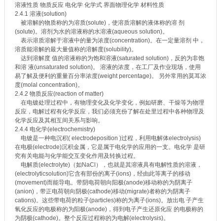
溶液性质 物质反应 电化学 化学式 界面物理化学 材料性质
2.4.1 溶液(solution)
被溶解的物质称的为溶质(solute)，使溶质溶解的液体称的溶 剂
(solute)。溶剂为水的溶液称的水溶液(aqueous solution)。
表示溶质溶解于溶液中的量为浓度(concentration)。在一定量溶剂 中，
溶质能溶解的最大量值称的溶解度(solubility)。
达到溶解度 值的溶液称的为饱和溶液(saturated solution)，反的为非饱
和溶 液(unsaturated solution)。 溶液的浓度，在工厂及作业现场，使用
易了解及便利的重量百分率浓度(weight percentage)。 另外常用的莫耳浓
度(molal concentration)。
2.4.2 物质反应(reaction of matter)
在电镀处理过程中，有物理变化及化学变化，例如研磨、干燥等为物理
反应，电解过程有化学反应，我们必须充份了解在处里过程中各种物理及
化学反应及其相互间关系与影响。
2.4.4 电化学(electrochemistry)
电镀是一种电沉积( electrodeposition )过程，利用电解体electrolysis)
在电极(electrode)沉积金属，它是属于电化学的应用的一支。电化学 是研
究有关电能与化学能交互变化作用及转换过程。
电解质(electrolyte)（如NaCl），也就是其溶液具有电解性质的溶液，
(electrolyticsolution)它含有部份的离子(ions)，经由此等离子的移动
(movement)而能导电。带阴电荷朝向阳极(anode)移动称的为阴离子
(anion)，带正电荷朝向阴极(cathode)移动(migrate)者称的为阴离子
cations)。这些带电荷的粒子(particles)称的为离子(ions)。放出电 子产生
氧化反应的电极称的为阳极(anode)，得到电子产生还原化应 的电极称的
为阴极(cathode)。整个反应过程称的为电解(electrolysis)。