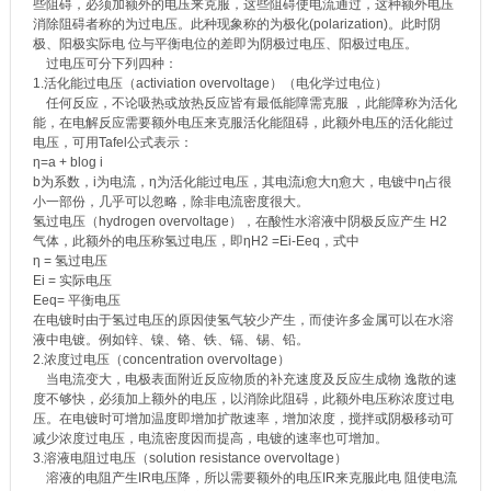
些阻碍，必须加额外的电压来克服，这些阻碍使电流通过，这种额外电压
消除阻碍者称的为过电压。此种现象称的为极化(polarization)。此时阴
极、阳极实际电 位与平衡电位的差即为阴极过电压、阳极过电压。
过电压可分下列四种：
1.活化能过电压（activiation overvoltage）（电化学过电位）
任何反应，不论吸热或放热反应皆有最低能障需克服 ，此能障称为活化
能，在电解反应需要额外电压来克服活化能阻碍，此额外电压的活化能过
电压，可用Tafel公式表示：
η=a + blog i
b为系数，i为电流，η为活化能过电压，其电流i愈大η愈大，电镀中η占很
小一部份，几乎可以忽略，除非电流密度很大。
氢过电压（hydrogen overvoltage），在酸性水溶液中阴极反应产生 H2
气体，此额外的电压称氢过电压，即ηH2 =Ei-Eeq，式中
η = 氢过电压
Ei = 实际电压
Eeq= 平衡电压
在电镀时由于氢过电压的原因使氢气较少产生，而使许多金属可以在水溶
液中电镀。例如锌、镍、铬、铁、镉、锡、铅。
2.浓度过电压（concentration overvoltage）
当电流变大，电极表面附近反应物质的补充速度及反应生成物 逸散的速
度不够快，必须加上额外的电压，以消除此阻碍，此额外电压称浓度过电
压。在电镀时可增加温度即增加扩散速率，增加浓度，搅拌或阴极移动可
减少浓度过电压，电流密度因而提高，电镀的速率也可增加。
3.溶液电阻过电压（solution resistance overvoltage）
溶液的电阻产生IR电压降，所以需要额外的电压IR来克服此电 阻使电流