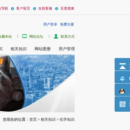
站导航
客户留言
在线客服
百度搜索
用户登录
免费注册
SO2F)或SbF5·HSO3F别名：魔酸、五氟化锑合氟代磺酸英文：Magic acid性质：
收藏本站
网站论坛
联系方式
识
相关知识
网站图册
用户管理
您现在的位置：
首页
>
相关知识
>
化学知识