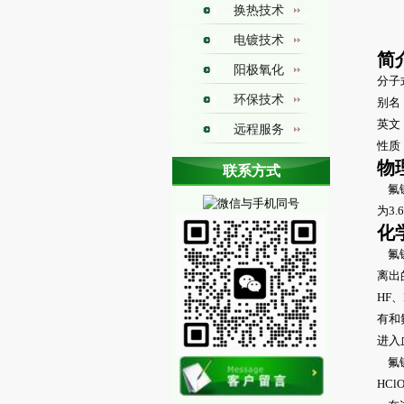
换热技术
电镀技术
简
阳极氧化
分子式
环保技术
别名
英文：
远程服务
性质
换热图册
物
联系方式
氟锑
铁氟龙换热器焊接技术
为3.
聚四氟乙烯焊接技术
化
聚四氟乙烯换热器制造技术
聚四氟乙烯换热器焊接技术
氟锑
离出
HF、
有和
进入
氟锑
HClO