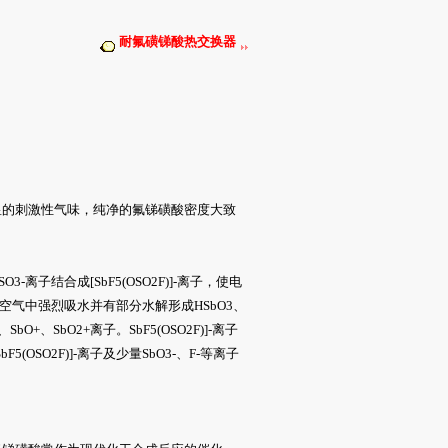
耐氟磺锑酸热交换器
的刺激性气味，纯净的氟锑磺酸密度大致
子结合成[SbF5(OSO2F)]-离子，使电
露在空气中强烈吸水并有部分水解形成HSbO3、
+、SbO2+离子。SbF5(OSO2F)]-离子
O2F)]-离子及少量SbO3-、F-等离子