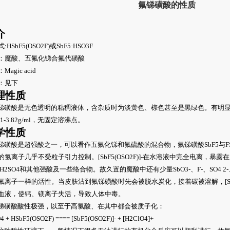
氟锑磺酸的性质
介
:HSbF5(OSO2F)或SbF5·HSO3F
：魔酸、五氟化锑合氟代磺酸
Magic acid
：见下
理性质
磺酸是无色透明的粘稠液体，含杂质时为淡黄色、棕色甚至是黑绿色。有明显
61-3.82g/ml，无固定溶沸点。
学性质
磺酸是超强酸之一，可以看作五氟化锑和氟硫酸的混合物，氟锑磺酸SbF5与FSO3-离
的氢离子几乎不受粒子引力控制。[SbF5(OSO2F)]-在水溶液中完全电离，暴
H2SO4和其他强酸及一些络合物。故久置的魔酸中还有少量SbO3-、F-、SO4 2-、SbO
氟离子一样的活性。当皮肤沾到氟锑磺酸时先会被脱水炭化，接着碳被溶解，[SbF5(OS
血液，使钙、镁离子失活，导致人体中毒。
磺酸酸性极强，以至于高氯酸、在其中都会被质子化：
4 + HSbF5(OSO2F) ==== [SbF5(OSO2F)]- + [H2ClO4]+