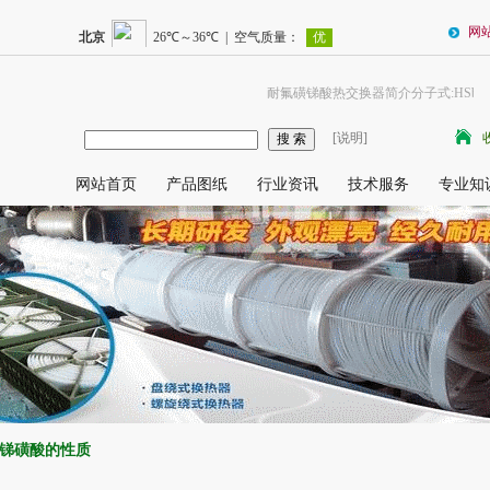
网
耐氟磺锑酸热交换器简介分子式:HSbF5(O
[说明]
网站首页
产品图纸
行业资讯
技术服务
专业知
锑磺酸的性质