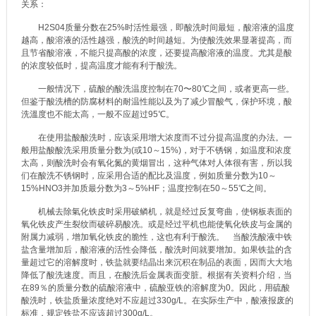
关系：
H2S04质量分数在25%时活性最强，即酸洗时间最短，酸溶液的温度
越高，酸溶液的活性越强，酸洗的时间越短。为使酸洗效果显著提高，而
且节省酸溶液，不能只提高酸的浓度，还要提高酸溶液的温度。尤其是酸
的浓度较低时，提高温度才能有利于酸洗。
一般情况下，硫酸的酸洗温度控制在70〜80℃之间，或者更高一些。
但鉴于酸洗槽的防腐材料的耐温性能以及为了减少冒酸气，保护环境，酸
洗溫度也不能太高，一般不应超过95℃。
在使用盐酸酸洗时，应该采用增大浓度而不过分提高温度的办法。一
般用盐酸酸洗采用质量分数为(或10～15%)，对于不锈钢，如温度和浓度
太高，则酸洗时会有氧化氮的黄烟冒出，这种气体对人体很有害，所以我
们在酸洗不锈钢时，应采用合适的配比及温度，例如质量分数为10～
15%HNO3并加质最分数为3～5%HF；温度控制在50～55℃之间。
机械去除氣化铁皮时采用破鳞机，就是经过反复弯曲，使钢板表面的
氧化铁皮产生裂纹而破碎易酸冼。或是经过平机也能使氧化铁皮与金属的
附属力减弱，增加氧化铁皮的脆性，这也有利于酸洗。 当酸洗酸液中铁
盐含量增加后，酸溶液的活性会降低，酸洗时间就要增加。如果铁盐的含
量超过它的溶解度时，铁盐就要结晶出来沉积在制品的表面，因而大大地
降低了酸洗速度。而且，在酸洗后金属表面变脏。根据有关资料介绍，当
在89％的质量分数的硫酸溶液中，硫酸亚铁的溶解度为0。因此，用硫酸
酸洗时，铁盐质量浓度绝对不应超过330g/L。在实际生产中，酸液报废的
标准，规定铁盐不应该超过300g/L。