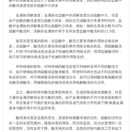
酸中的溶解速度远远大于硫酸溶液中的溶解速度，因此钢铁制品在盐酸中
的酸洗速度也较在硫酸中大得多。
金属铁溶解速度：金属铁在盐酸中的溶解速度比在硫酸中大。但是，
由于盐酸的酸洗速度比硫酸大得多，因此在完成酸洗仟务要求时间内，盐
酸对金属铁的溶解量反而比硫酸时少得多。例如：钢材在质虽分数为10%
硫酸中酸洗时，溶解的金属铁约等于在同浓度盐酸中酸洗时的11.5倍。
较高浓度洗液的影响：在盐酸中，酸洗主要靠溶解作用除去氧化铁
皮；在硫酸中，酸洗则主要依靠机械剥离作用除去氧化铁皮。用硫酸酸洗
时，约有78%的氧化铁皮是由于机械剥离作用除去的；而用盐酸酸洗时，
则只有33的氧化铁皮是由于机械剥离作用除去的。
对特殊钢的影响：对特殊钢的酸洗应视不同钢种采用不同的酸洗方
法，如不锈钢如果用硫酸或盐酸来酸洗，即使时间再长也达不到去除氧化
铁皮的目的。对不锈钢要采取特殊酸洗办法，如可以用硝酸加氢氣酸的混
合酸溶液酸洗；用碱熔融化的碱洗或者采用电解酸洗的办法等。
总之，酸的种类对酸洗效果影响很大。生成的氢虽能加速酸冼，何是
大量的金属溶解就会加大酸的消耗。由于金属溶解的不均匀使表面粗糙不
平。而且氢原子可能扩散到金属内部而造成气泡和力学性能下降(氢脆金属
基体与酸作用不怛无益而有害。
酸溶液浓度及温度的变化，直接影响着酸溶液的活性。硫酸的活性仅
在一定的浓度范围内，随着浓度的增加，而活性提高。但当浓度增到一定
的限度时，活性反而下降。酸溶液的浓度、温度的控制与酸洗工艺有如下