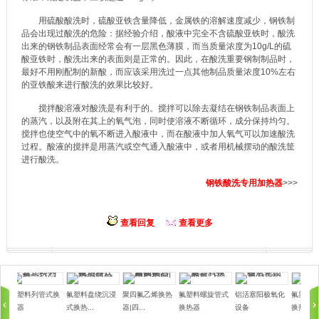
用硫酸酸洗时，硫酸亚铁含量降低，金属铁的溶解速度减少，钢铁制
品会出现过酸洗的危险：据经验介绍，酸液中完全不含硫酸亚铁时，酸洗
出来的钢铁制品表面经常会有一层黑色薄膜，而当质量浓度为10g/L的硫
酸亚铁时，酸洗出来的表面则是正常的。因此，在酸洗重要钢制制品时，
最好不用刚配制的新酸，而应该采用洗过一点其他制品质量浓度10%左右
的亚铁酸来进行酸洗的效果比较好。
搅拌酸溶液对酸洗是有利于的。搅拌可以除去凝结在钢铁制品表面上
的蒸汽，以及附在其上的氧气泡，同时使溶液不断循环，成分保持均匀。
搅拌也使空气中的氧不断进入酸液中，而在酸液中加人氧气可以加速酸洗
过程。酸液的搅拌是用蒸汽或空气通入酸液中，或者用机械摆动的酸洗筐
进行酸洗。
钢铁酸洗专用加热器
>>>
查看回复
查看更多
氟塑料列管式换
氟塑料盘绕沉浸
聚四氟乙烯换热
氟塑料螺旋管式
铝活塞阳极氧化
氟塑料
热器
式换热...
器|四...
换热器
设备
换热器