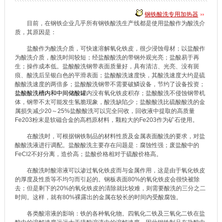
钢铁酸洗专用加热器
目前，在钢铁企业几乎所有
钢铁酸洗
生产线都是使用盐酸作为酸洗介
质，其原因是：
盐酸作为酸洗介质，可快速溶解氧化铁皮，很少浸蚀母材；以盐酸作
为酸洗介质，酸洗时间较短；经
盐酸酸洗
的带钢外观光亮；盐酸易于再
生；操作成本低。盐酸酸洗钢带表面质量好，具有清洁、光亮、没有斑
痕、酸洗后呈银白色的平滑表面；盐酸酸洗速度快，其酸洗速度大约是
硫
酸酸洗
速度的两倍多；盐酸酸洗钢带不需要破鱗设备，节约了设备投资；
盐酸酸洗槽内和中间储酸罐
内没有氧化铁皮积存；盐酸酸洗不侵蚀钢带机
体，钢带不太可能发生氢脆现象，酸洗缺陷少；盐酸酸洗比硫酸酸洗的金
属损失减少20～25%盐酸酸洗可以完全冋收，回收液中提取的高质量
Fe203粉末是软磁合金的高档原材料，颗粒大的Fe203作为矿石使用。
在酸洗时，可根据钢铁制品的材料性质及金属表面酸洗的要求，对盐
酸酸洗液进行调配。盐酸酸洗主要存在问题是：腐蚀性强；废盐酸中的
FeCl2不好分离，造价高；盐酸价格相对于硫酸价格高。
在酸洗时酸溶液可以渗过氧化铁皮而与金属作用，这是由于氧化铁皮
的厚度及性质等不均匀而引起的。钢板表面80%的氧化铁皮会很快被除
去；但是剩下的20%的氧化铁皮的清除就比较难，则需要酸洗的三分之二
时间。这样，就有80%裸露出的金属在较长的时间内受酸腐蚀。
各类酸溶液的影响：铁的各种氧化物。四氧化二铁及三氧化二铁在盐